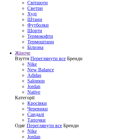
Світшоти
Светри
Худі
Штани
Футболки
Шорти
Термокофти
Термоштани
Білизна
Жіноче
Взуття
Переглянути все
Бренди
Nike
New Balance
Adidas
Salomon
Jordan
Native
Категорії
Кросівки
Черевики
Сандалі
Tапочки
Одяг
Переглянути все
Бренди
Nike
Jordan