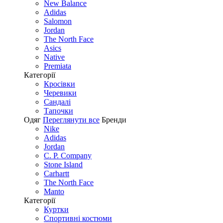
New Balance
Adidas
Salomon
Jordan
The North Face
Asics
Native
Premiata
Категорії
Кросівки
Черевики
Сандалі
Tапочки
Одяг
Переглянути все
Бренди
Nike
Adidas
Jordan
C. P. Company
Stone Island
Carhartt
The North Face
Manto
Категорії
Куртки
Спортивні костюми