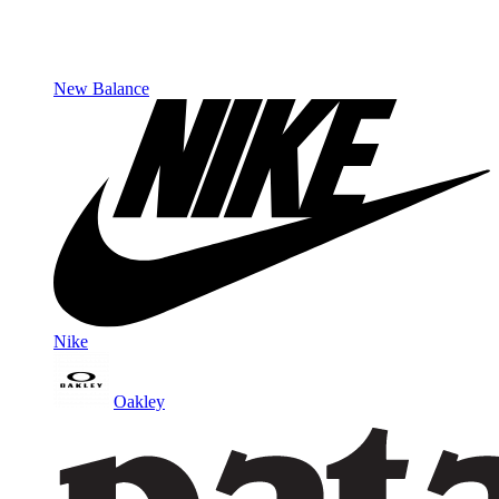
New Balance
Nike
Oakley