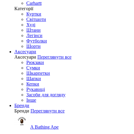
Carhartt
Категорії
Куртки
Світшоти
Худі
Штани
Легінси
Футболки
Шорти
Аксесуари
Аксесуари
Переглянути все
Рюкзаки
Сумки
Шкарпетки
Шапки
Кепки
Рукавиці
Засоби для догляду
Інше
Бренди
Бренди
Переглянути все
A Bathing Ape