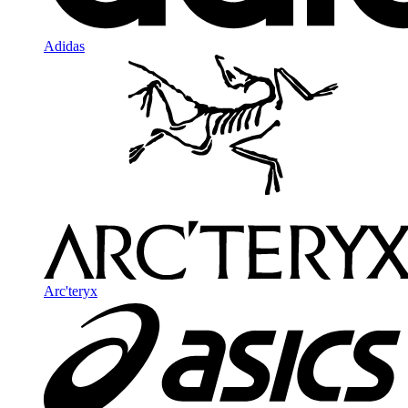
Adidas
Arc'teryx