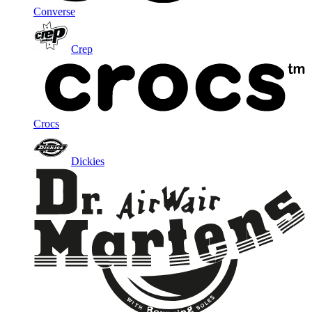
Converse
Crep
Crocs
Dickies