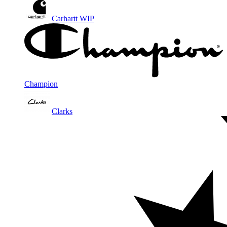
Carhartt WIP
Champion
Clarks