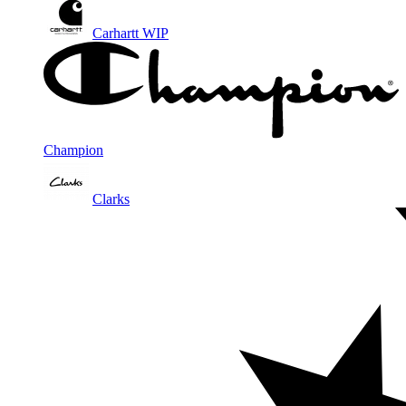
Carhartt WIP
Champion
Clarks