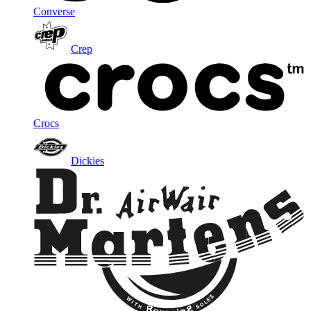
Converse
Crep
Crocs
Dickies