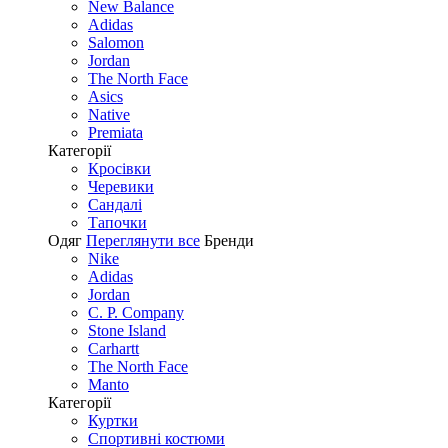
New Balance
Adidas
Salomon
Jordan
The North Face
Asics
Native
Premiata
Категорії
Кросівки
Черевики
Сандалі
Tапочки
Одяг
Переглянути все
Бренди
Nike
Adidas
Jordan
C. P. Company
Stone Island
Carhartt
The North Face
Manto
Категорії
Куртки
Спортивні костюми