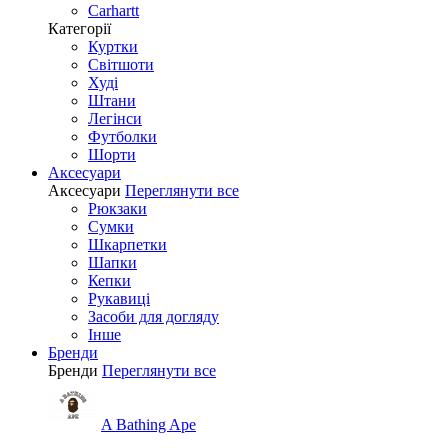
Carhartt
Категорії
Куртки
Світшоти
Худі
Штани
Легінси
Футболки
Шорти
Аксесуари
Аксесуари
Переглянути все
Рюкзаки
Сумки
Шкарпетки
Шапки
Кепки
Рукавиці
Засоби для догляду
Інше
Бренди
Бренди
Переглянути все
A Bathing Ape