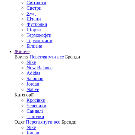
Світшоти
Светри
Худі
Штани
Футболки
Шорти
Термокофти
Термоштани
Білизна
Жіноче
Взуття
Переглянути все
Бренди
Nike
New Balance
Adidas
Salomon
Jordan
Native
Категорії
Кросівки
Черевики
Сандалі
Tапочки
Одяг
Переглянути все
Бренди
Nike
Jordan