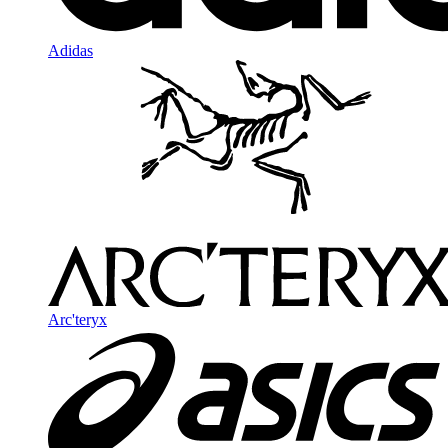
Adidas
Arc'teryx