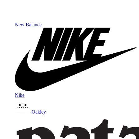
New Balance
Nike
Oakley