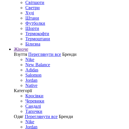
Світшоти
Светри
Худі
Штани
Футболки
Шорти
Термокофти
Термоштани
Білизна
Жіноче
Взуття
Переглянути все
Бренди
Nike
New Balance
Adidas
Salomon
Jordan
Native
Категорії
Кросівки
Черевики
Сандалі
Tапочки
Одяг
Переглянути все
Бренди
Nike
Jordan