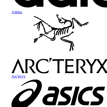
Adidas
Arc'teryx