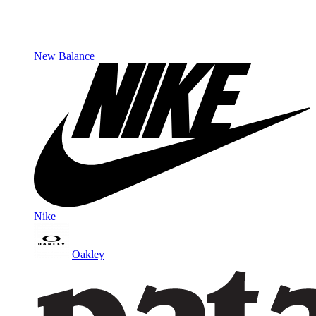
New Balance
Nike
Oakley