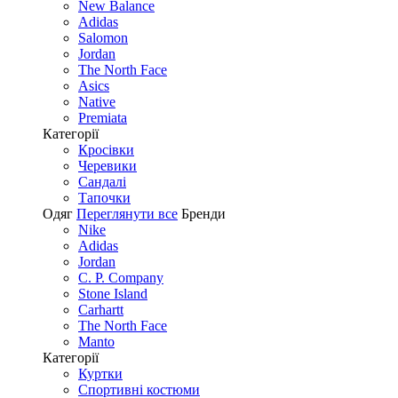
New Balance
Adidas
Salomon
Jordan
The North Face
Asics
Native
Premiata
Категорії
Кросівки
Черевики
Сандалі
Tапочки
Одяг
Переглянути все
Бренди
Nike
Adidas
Jordan
C. P. Company
Stone Island
Carhartt
The North Face
Manto
Категорії
Куртки
Спортивні костюми