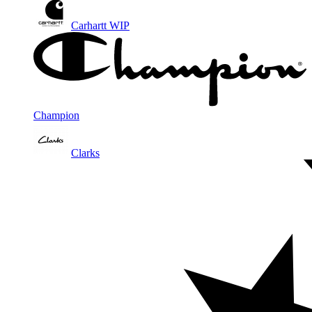
Carhartt WIP
Champion
Clarks