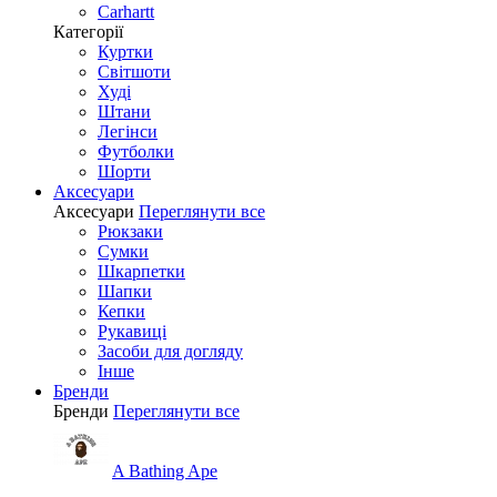
Carhartt
Категорії
Куртки
Світшоти
Худі
Штани
Легінси
Футболки
Шорти
Аксесуари
Аксесуари
Переглянути все
Рюкзаки
Сумки
Шкарпетки
Шапки
Кепки
Рукавиці
Засоби для догляду
Інше
Бренди
Бренди
Переглянути все
A Bathing Ape