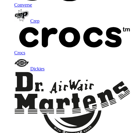
Converse
Crep
Crocs
Dickies