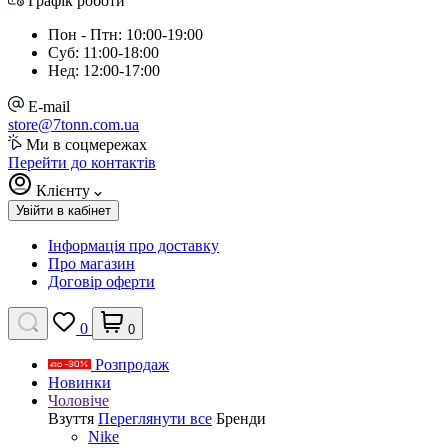
Графік роботи
Пон - Птн: 10:00-19:00
Суб: 11:00-18:00
Нед: 12:00-17:00
E-mail
store@7tonn.com.ua
Ми в соцмережах
Перейти до контактів
Клієнту
Увійти в кабінет
Інформація про доставку
Про магазин
Договір оферти
0
0
Розпродаж
Новинки
Чоловіче
Взуття
Переглянути все
Бренди
Nike