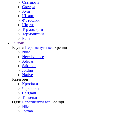
Світшоти
Светри
Худі
Штани
Футболки
Шорти
Термокофти
Термоштани
Білизна
Жіноче
Взуття
Переглянути все
Бренди
Nike
New Balance
Adidas
Salomon
Jordan
Native
Категорії
Кросівки
Черевики
Сандалі
Tапочки
Одяг
Переглянути все
Бренди
Nike
Jordan