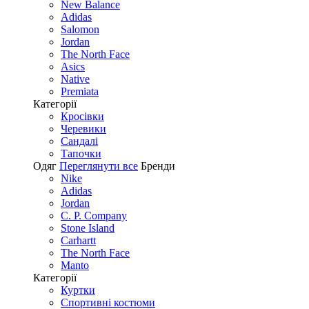
New Balance
Adidas
Salomon
Jordan
The North Face
Asics
Native
Premiata
Категорії
Кросівки
Черевики
Сандалі
Tапочки
Одяг
Переглянути все
Бренди
Nike
Adidas
Jordan
C. P. Company
Stone Island
Carhartt
The North Face
Manto
Категорії
Куртки
Спортивні костюми