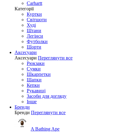
Carhartt
Категорії
Куртки
Світшоти
Худі
Штани
Легінси
Футболки
Шорти
Аксесуари
Аксесуари
Переглянути все
Рюкзаки
Сумки
Шкарпетки
Шапки
Кепки
Рукавиці
Засоби для догляду
Інше
Бренди
Бренди
Переглянути все
A Bathing Ape