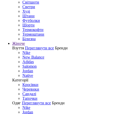
Світшоти
Светри
Худі
Штани
Футболки
Шорти
Термокофти
Термоштани
Білизна
Жіноче
Взуття
Переглянути все
Бренди
Nike
New Balance
Adidas
Salomon
Jordan
Native
Категорії
Кросівки
Черевики
Сандалі
Tапочки
Одяг
Переглянути все
Бренди
Nike
Jordan