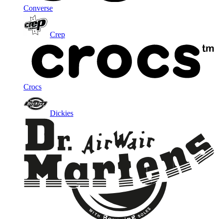
Converse
Crep
Crocs
Dickies