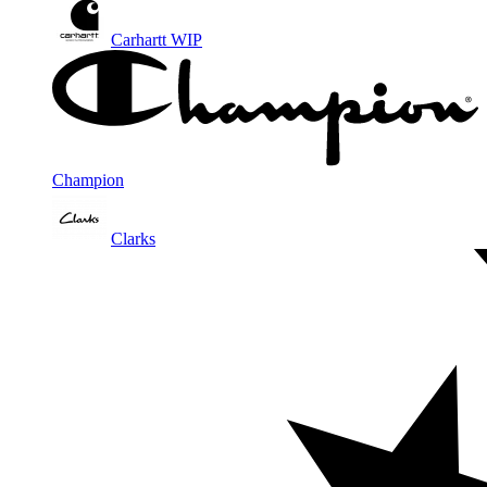
Carhartt WIP
Champion
Clarks