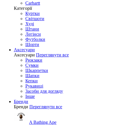
Carhartt
Категорії
Куртки
Світшоти
Худі
Штани
Легінси
Футболки
Шорти
Аксесуари
Аксесуари
Переглянути все
Рюкзаки
Сумки
Шкарпетки
Шапки
Кепки
Рукавиці
Засоби для догляду
Інше
Бренди
Бренди
Переглянути все
A Bathing Ape