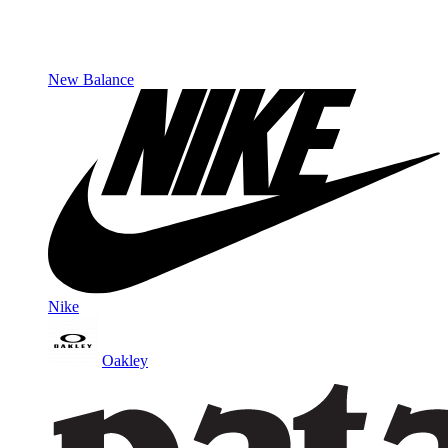
New Balance
Nike
Oakley