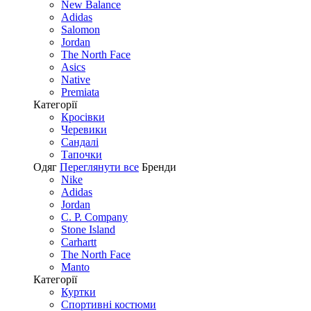
New Balance
Adidas
Salomon
Jordan
The North Face
Asics
Native
Premiata
Категорії
Кросівки
Черевики
Сандалі
Tапочки
Одяг
Переглянути все
Бренди
Nike
Adidas
Jordan
C. P. Company
Stone Island
Carhartt
The North Face
Manto
Категорії
Куртки
Спортивні костюми