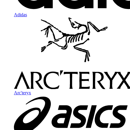
Adidas
Arc'teryx