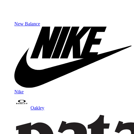
New Balance
Nike
Oakley