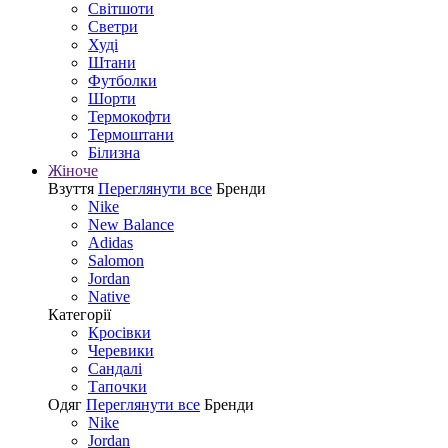
Світшоти
Светри
Худі
Штани
Футболки
Шорти
Термокофти
Термоштани
Білизна
Жіноче
Взуття
Переглянути все
Бренди
Nike
New Balance
Adidas
Salomon
Jordan
Native
Категорії
Кросівки
Черевики
Сандалі
Tапочки
Одяг
Переглянути все
Бренди
Nike
Jordan