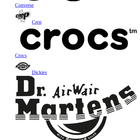
Converse
Crep
Crocs
Dickies