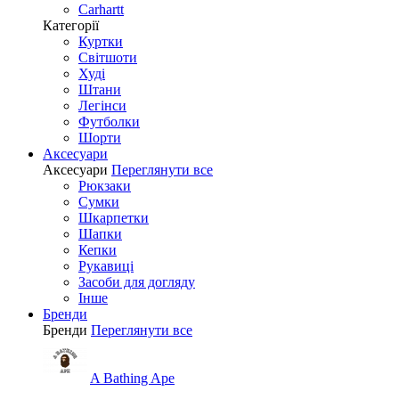
Carhartt
Категорії
Куртки
Світшоти
Худі
Штани
Легінси
Футболки
Шорти
Аксесуари
Аксесуари
Переглянути все
Рюкзаки
Сумки
Шкарпетки
Шапки
Кепки
Рукавиці
Засоби для догляду
Інше
Бренди
Бренди
Переглянути все
A Bathing Ape