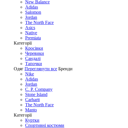
New Balance
Adidas
Salomon
Jordan
The North Face
Asics
Native
Premiata
Категорії
Кросівки
Черевики
Сандалі
Tапочки
Одяг
Переглянути все
Бренди
Nike
Adidas
Jordan
C. P. Company
Stone Island
Carhartt
The North Face
Manto
Категорії
Куртки
Спортивні костюми