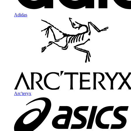
Adidas
Arc'teryx