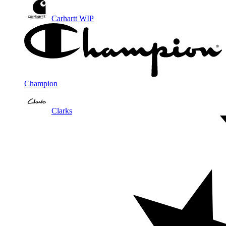
Carhartt WIP
Champion
Clarks