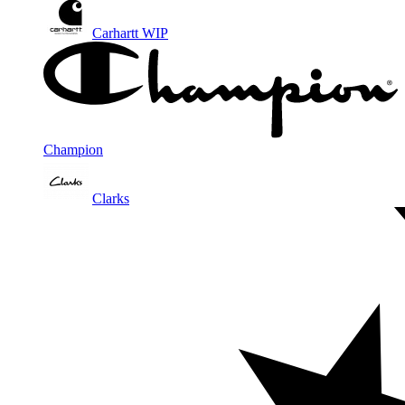
Carhartt WIP
Champion
Clarks