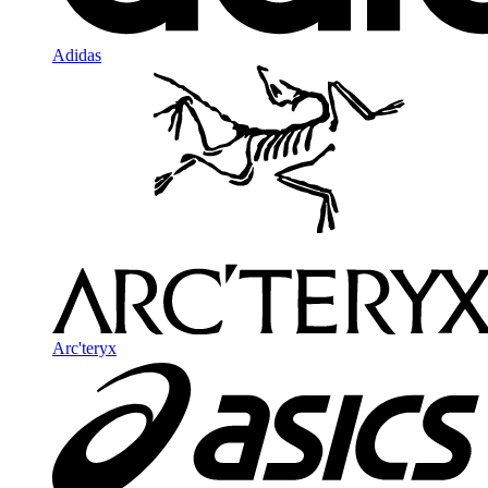
Adidas
Arc'teryx