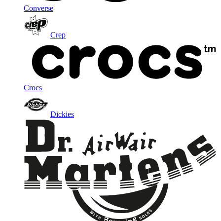
Converse
Crep
Crocs
Dickies