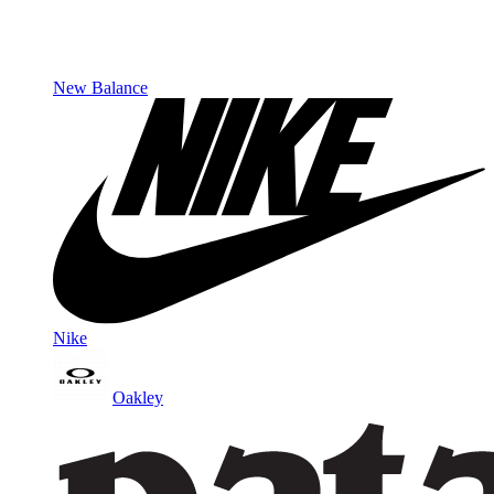
New Balance
Nike
Oakley