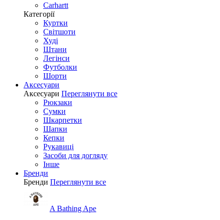
Carhartt
Категорії
Куртки
Світшоти
Худі
Штани
Легінси
Футболки
Шорти
Аксесуари
Аксесуари
Переглянути все
Рюкзаки
Сумки
Шкарпетки
Шапки
Кепки
Рукавиці
Засоби для догляду
Інше
Бренди
Бренди
Переглянути все
A Bathing Ape