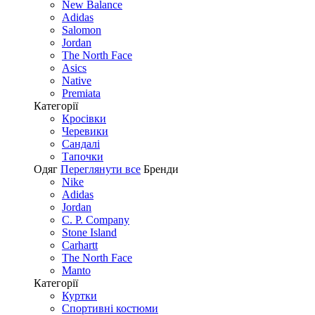
New Balance
Adidas
Salomon
Jordan
The North Face
Asics
Native
Premiata
Категорії
Кросівки
Черевики
Сандалі
Tапочки
Одяг
Переглянути все
Бренди
Nike
Adidas
Jordan
C. P. Company
Stone Island
Carhartt
The North Face
Manto
Категорії
Куртки
Спортивні костюми