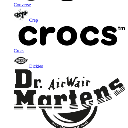
Converse
Crep
Crocs
Dickies