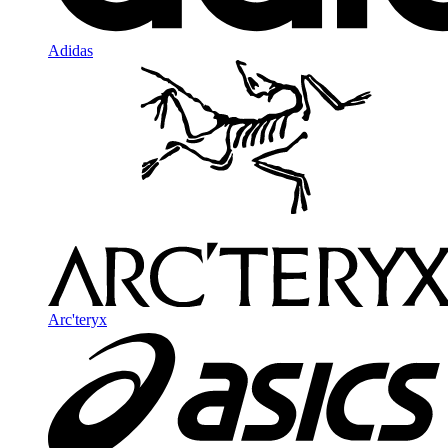
Adidas
Arc'teryx