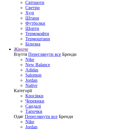
Світшоти
Светри
Худі
Штани
Футболки
Шорти
Термокофти
Термоштани
Білизна
Жіноче
Взуття
Переглянути все
Бренди
Nike
New Balance
Adidas
Salomon
Jordan
Native
Категорії
Кросівки
Черевики
Сандалі
Tапочки
Одяг
Переглянути все
Бренди
Nike
Jordan