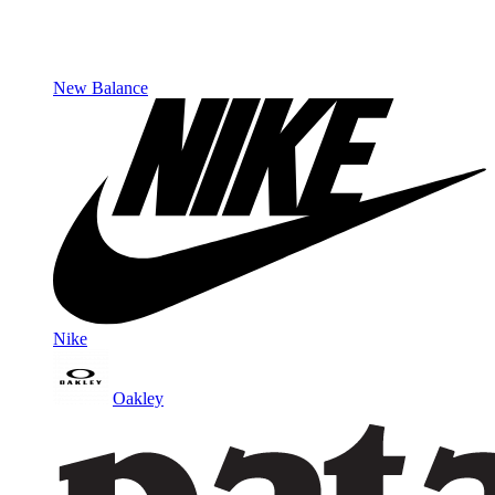
New Balance
Nike
Oakley