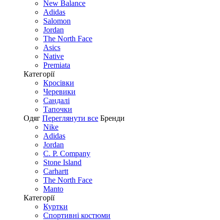
New Balance
Adidas
Salomon
Jordan
The North Face
Asics
Native
Premiata
Категорії
Кросівки
Черевики
Сандалі
Tапочки
Одяг
Переглянути все
Бренди
Nike
Adidas
Jordan
C. P. Company
Stone Island
Carhartt
The North Face
Manto
Категорії
Куртки
Спортивні костюми