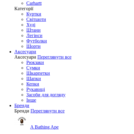
Carhartt
Категорії
Куртки
Світшоти
Худі
Штани
Легінси
Футболки
Шорти
Аксесуари
Аксесуари
Переглянути все
Рюкзаки
Сумки
Шкарпетки
Шапки
Кепки
Рукавиці
Засоби для догляду
Інше
Бренди
Бренди
Переглянути все
A Bathing Ape