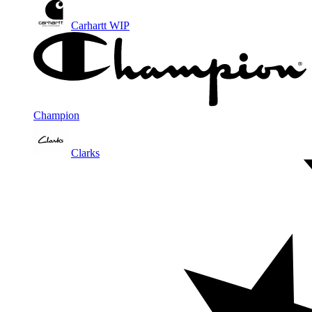
Carhartt WIP
Champion
Clarks