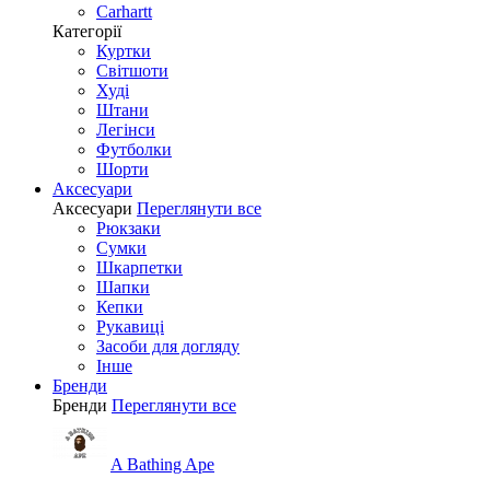
Carhartt
Категорії
Куртки
Світшоти
Худі
Штани
Легінси
Футболки
Шорти
Аксесуари
Аксесуари
Переглянути все
Рюкзаки
Сумки
Шкарпетки
Шапки
Кепки
Рукавиці
Засоби для догляду
Інше
Бренди
Бренди
Переглянути все
A Bathing Ape