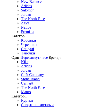
New Balance
Adidas
Salomon
Jordan
The North Face
Asics
Native
Premiata
Категорії
Кросівки
Черевики
Сандалі
Tапочки
Одяг
Переглянути все
Бренди
Nike
Adidas
Jordan
C. P. Company
Stone Island
Carhartt
The North Face
Manto
Категорії
Куртки
Спортивні костюми