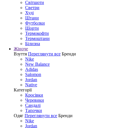
Світшоти
Светри
Худі
Штани
Футболки
Шорти
Термокофти
Термоштани
Білизна
Жіноче
Взуття
Переглянути все
Бренди
Nike
New Balance
Adidas
Salomon
Jordan
Native
Категорії
Кросівки
Черевики
Сандалі
Tапочки
Одяг
Переглянути все
Бренди
Nike
Jordan