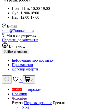
Графік роботи
Пон - Птн: 10:00-19:00
Суб: 11:00-18:00
Нед: 12:00-17:00
E-mail
store@7tonn.com.ua
Ми в соцмережах
Перейти до контактів
Клієнту
Увійти в кабінет
Інформація про доставку
Про магазин
Договір оферти
0
0
Розпродаж
Новинки
Чоловіче
Взуття
Переглянути все
Бренди
Nike