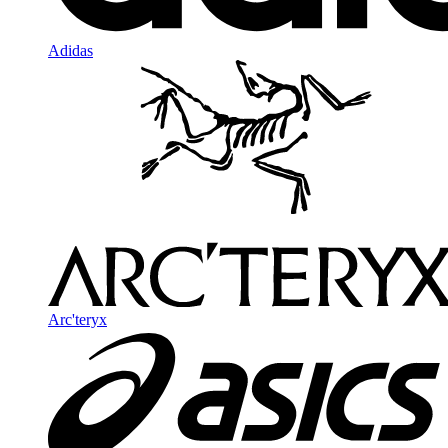
Adidas
Arc'teryx