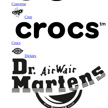
Converse
Crep
Crocs
Dickies