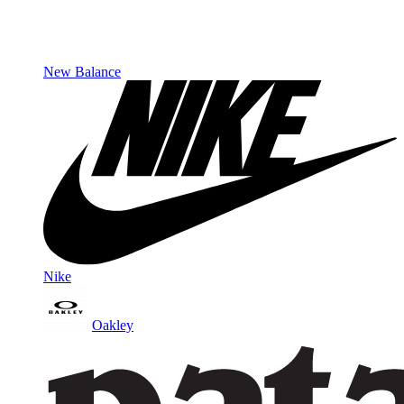
New Balance
Nike
Oakley