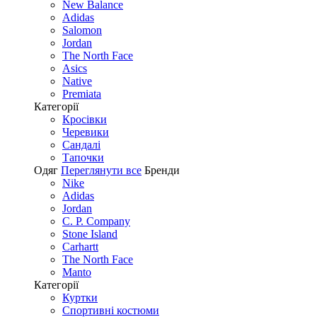
New Balance
Adidas
Salomon
Jordan
The North Face
Asics
Native
Premiata
Категорії
Кросівки
Черевики
Сандалі
Tапочки
Одяг
Переглянути все
Бренди
Nike
Adidas
Jordan
C. P. Company
Stone Island
Carhartt
The North Face
Manto
Категорії
Куртки
Спортивні костюми