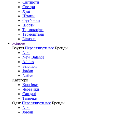
Світшоти
Светри
Худі
Штани
Футболки
Шорти
Термокофти
Термоштани
Білизна
Жіноче
Взуття
Переглянути все
Бренди
Nike
New Balance
Adidas
Salomon
Jordan
Native
Категорії
Кросівки
Черевики
Сандалі
Tапочки
Одяг
Переглянути все
Бренди
Nike
Jordan