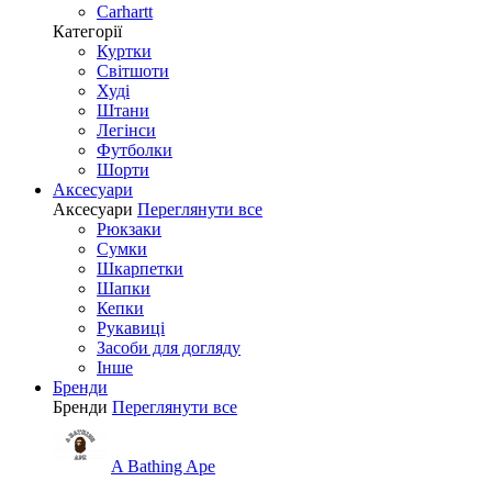
Carhartt
Категорії
Куртки
Світшоти
Худі
Штани
Легінси
Футболки
Шорти
Аксесуари
Аксесуари
Переглянути все
Рюкзаки
Сумки
Шкарпетки
Шапки
Кепки
Рукавиці
Засоби для догляду
Інше
Бренди
Бренди
Переглянути все
A Bathing Ape