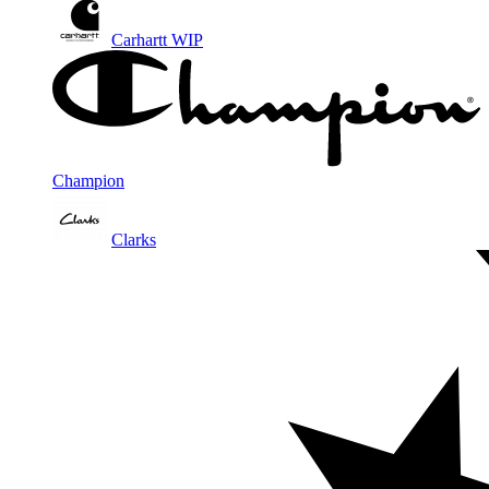
Carhartt WIP
Champion
Clarks