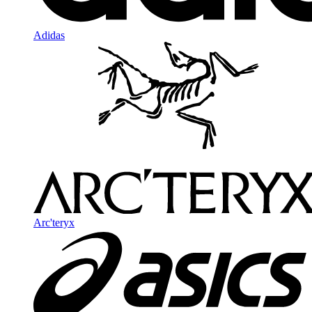
Adidas
Arc'teryx