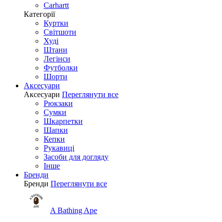
Carhartt
Категорії
Куртки
Світшоти
Худі
Штани
Легінси
Футболки
Шорти
Аксесуари
Аксесуари
Переглянути все
Рюкзаки
Сумки
Шкарпетки
Шапки
Кепки
Рукавиці
Засоби для догляду
Інше
Бренди
Бренди
Переглянути все
A Bathing Ape