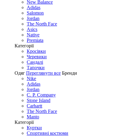
New Balance
Adidas
Salomon
Jordan
The North Face
Asics
Native
Premiata
Категорії
Кросівки
Черевики
Сандалі
Tапочки
Одяг
Переглянути все
Бренди
Nike
Adidas
Jordan
C. P. Company
Stone Island
Carhartt
The North Face
Manto
Категорії
Куртки
Спортивні костюми