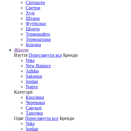
Світшоти
Светри
Худі
Штани
Футболки
Шорти
Термокофти
Термоштани
Білизна
Жіноче
Взуття
Переглянути все
Бренди
Nike
New Balance
Adidas
Salomon
Jordan
Native
Категорії
Кросівки
Черевики
Сандалі
Tапочки
Одяг
Переглянути все
Бренди
Nike
Jordan