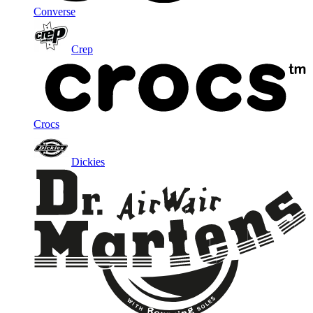
Converse
Crep
Crocs
Dickies