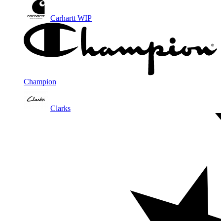
Carhartt WIP
Champion
Clarks