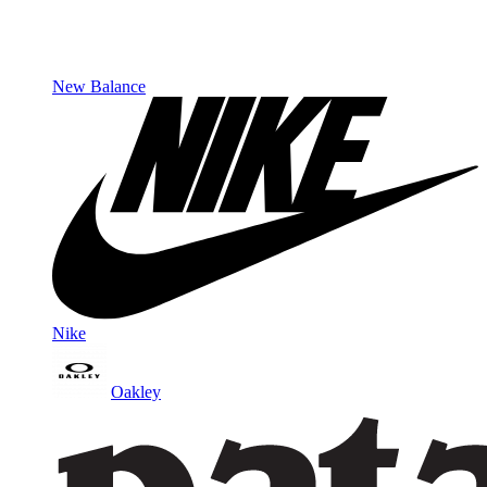
New Balance
Nike
Oakley