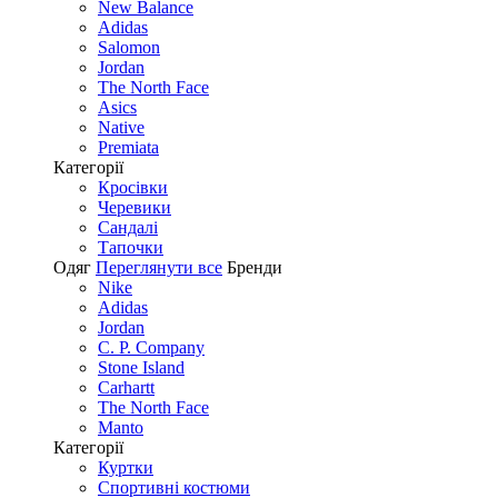
New Balance
Adidas
Salomon
Jordan
The North Face
Asics
Native
Premiata
Категорії
Кросівки
Черевики
Сандалі
Tапочки
Одяг
Переглянути все
Бренди
Nike
Adidas
Jordan
C. P. Company
Stone Island
Carhartt
The North Face
Manto
Категорії
Куртки
Спортивні костюми