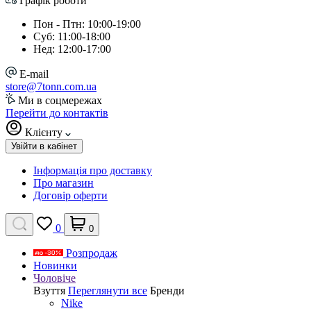
Графік роботи
Пон - Птн: 10:00-19:00
Суб: 11:00-18:00
Нед: 12:00-17:00
E-mail
store@7tonn.com.ua
Ми в соцмережах
Перейти до контактів
Клієнту
Увійти в кабінет
Інформація про доставку
Про магазин
Договір оферти
0
0
Розпродаж
Новинки
Чоловіче
Взуття
Переглянути все
Бренди
Nike