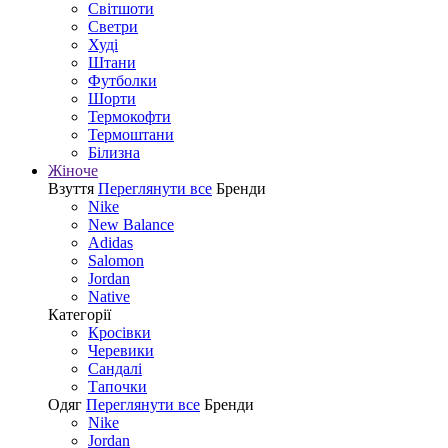
Світшоти
Светри
Худі
Штани
Футболки
Шорти
Термокофти
Термоштани
Білизна
Жіноче
Взуття
Переглянути все
Бренди
Nike
New Balance
Adidas
Salomon
Jordan
Native
Категорії
Кросівки
Черевики
Сандалі
Tапочки
Одяг
Переглянути все
Бренди
Nike
Jordan