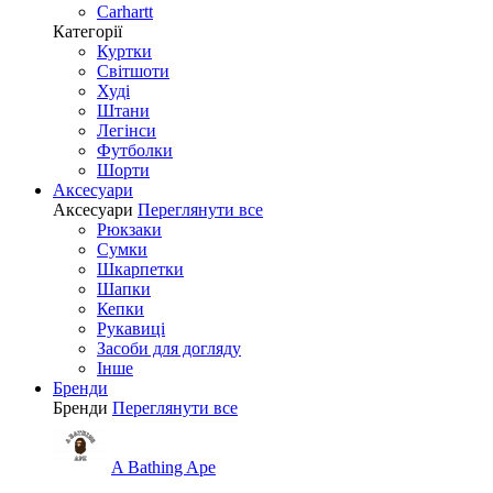
Carhartt
Категорії
Куртки
Світшоти
Худі
Штани
Легінси
Футболки
Шорти
Аксесуари
Аксесуари
Переглянути все
Рюкзаки
Сумки
Шкарпетки
Шапки
Кепки
Рукавиці
Засоби для догляду
Інше
Бренди
Бренди
Переглянути все
A Bathing Ape