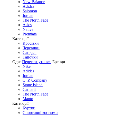
New Balance
Adidas
Salomon
Jordan
The North Face
Asics
Native
Premiata
Категорії
Кросівки
Черевики
Сандалі
Tапочки
Одяг
Переглянути все
Бренди
Nike
Adidas
Jordan
C. P. Company
Stone Island
Carhartt
The North Face
Manto
Категорії
Куртки
Спортивні костюми