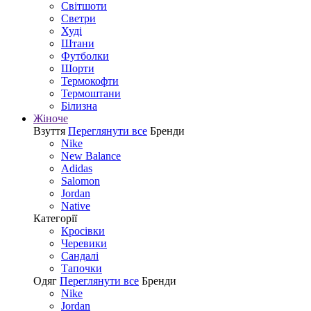
Світшоти
Светри
Худі
Штани
Футболки
Шорти
Термокофти
Термоштани
Білизна
Жіноче
Взуття
Переглянути все
Бренди
Nike
New Balance
Adidas
Salomon
Jordan
Native
Категорії
Кросівки
Черевики
Сандалі
Tапочки
Одяг
Переглянути все
Бренди
Nike
Jordan