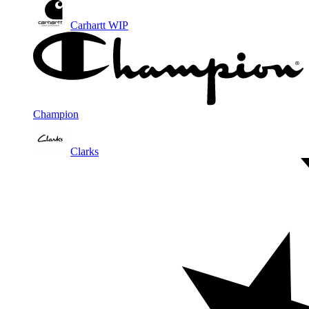
Carhartt WIP
Champion
Clarks