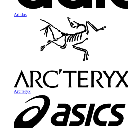
Adidas
Arc'teryx