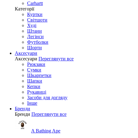
Carhartt
Категорії
Куртки
Світшоти
Худі
Штани
Легінси
Футболки
Шорти
Аксесуари
Аксесуари
Переглянути все
Рюкзаки
Сумки
Шкарпетки
Шапки
Кепки
Рукавиці
Засоби для догляду
Інше
Бренди
Бренди
Переглянути все
A Bathing Ape