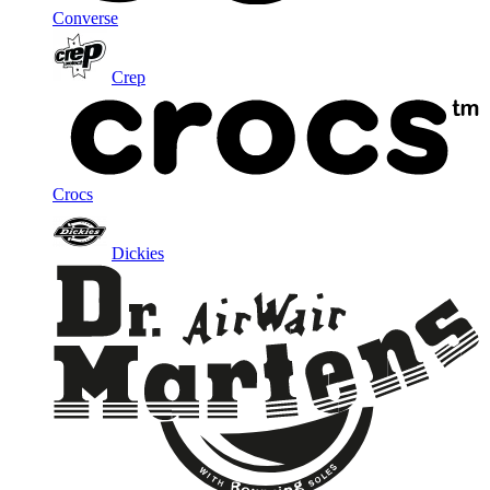
Converse
Crep
Crocs
Dickies