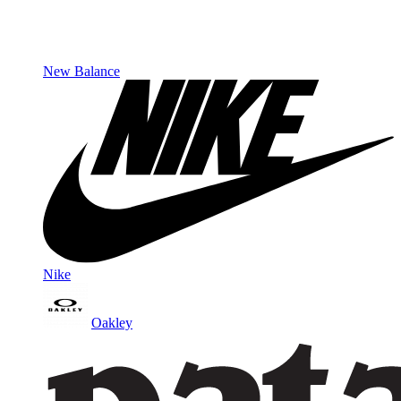
New Balance
Nike
Oakley