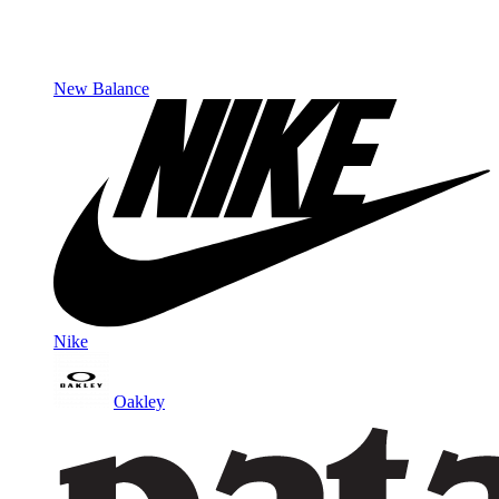
New Balance
Nike
Oakley