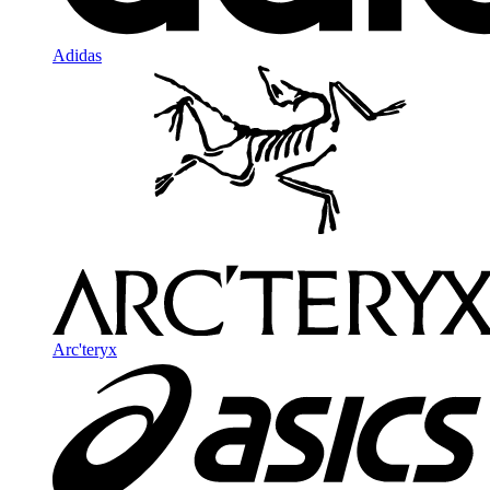
Adidas
Arc'teryx