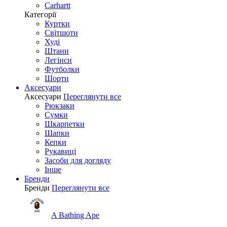
Carhartt
Категорії
Куртки
Світшоти
Худі
Штани
Легінси
Футболки
Шорти
Аксесуари
Аксесуари
Переглянути все
Рюкзаки
Сумки
Шкарпетки
Шапки
Кепки
Рукавиці
Засоби для догляду
Інше
Бренди
Бренди
Переглянути все
A Bathing Ape