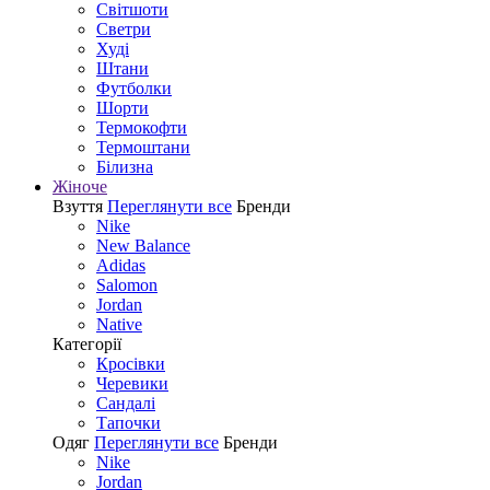
Світшоти
Светри
Худі
Штани
Футболки
Шорти
Термокофти
Термоштани
Білизна
Жіноче
Взуття
Переглянути все
Бренди
Nike
New Balance
Adidas
Salomon
Jordan
Native
Категорії
Кросівки
Черевики
Сандалі
Tапочки
Одяг
Переглянути все
Бренди
Nike
Jordan