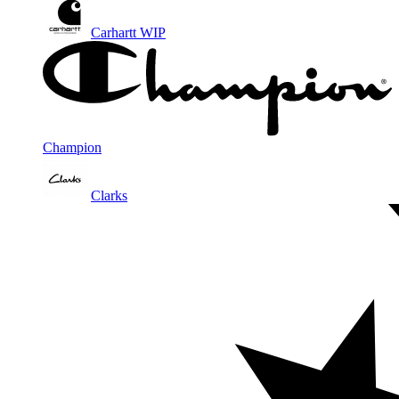
Carhartt WIP
Champion
Clarks