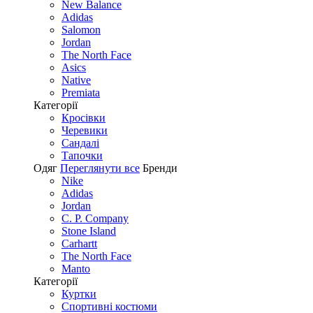
New Balance
Adidas
Salomon
Jordan
The North Face
Asics
Native
Premiata
Категорії
Кросівки
Черевики
Сандалі
Tапочки
Одяг
Переглянути все
Бренди
Nike
Adidas
Jordan
C. P. Company
Stone Island
Carhartt
The North Face
Manto
Категорії
Куртки
Спортивні костюми