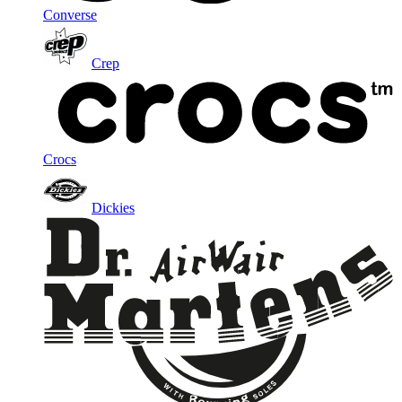
Converse
Crep
Crocs
Dickies