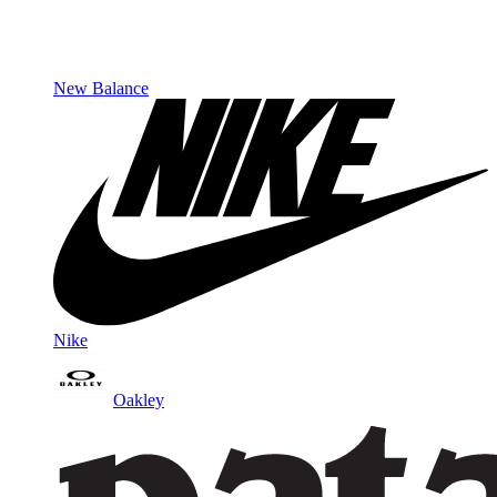
New Balance
Nike
Oakley