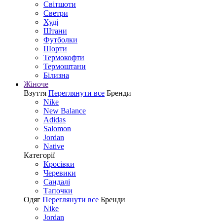
Світшоти
Светри
Худі
Штани
Футболки
Шорти
Термокофти
Термоштани
Білизна
Жіноче
Взуття
Переглянути все
Бренди
Nike
New Balance
Adidas
Salomon
Jordan
Native
Категорії
Кросівки
Черевики
Сандалі
Tапочки
Одяг
Переглянути все
Бренди
Nike
Jordan