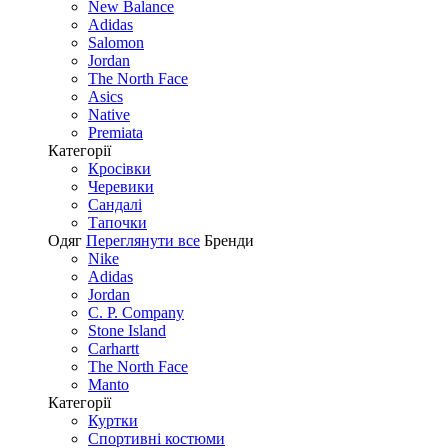
New Balance
Adidas
Salomon
Jordan
The North Face
Asics
Native
Premiata
Категорії
Кросівки
Черевики
Сандалі
Tапочки
Одяг
Переглянути все
Бренди
Nike
Adidas
Jordan
C. P. Company
Stone Island
Carhartt
The North Face
Manto
Категорії
Куртки
Спортивні костюми