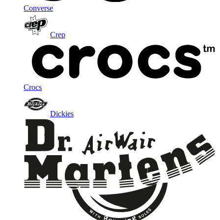
Converse
Crep
Crocs
Dickies