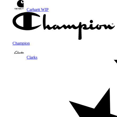
Carhartt WIP
Champion
Clarks