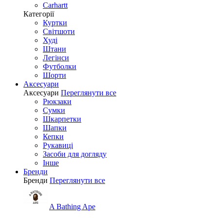
Carhartt
Категорії
Куртки
Світшоти
Худі
Штани
Легінси
Футболки
Шорти
Аксесуари
Аксесуари
Переглянути все
Рюкзаки
Сумки
Шкарпетки
Шапки
Кепки
Рукавиці
Засоби для догляду
Інше
Бренди
Бренди
Переглянути все
A Bathing Ape