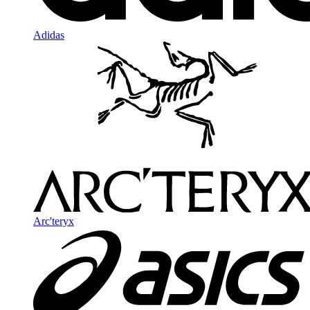
Adidas
Arc'teryx