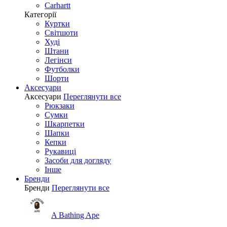
Carhartt
Категорії
Куртки
Світшоти
Худі
Штани
Легінси
Футболки
Шорти
Аксесуари
Аксесуари
Переглянути все
Рюкзаки
Сумки
Шкарпетки
Шапки
Кепки
Рукавиці
Засоби для догляду
Інше
Бренди
Бренди
Переглянути все
A Bathing Ape