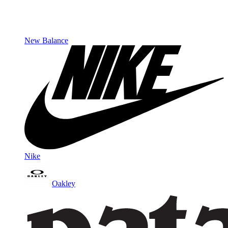
New Balance
Nike
Oakley