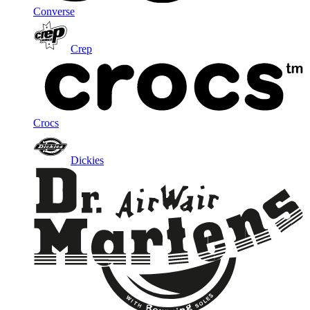
Converse
Crep
Crocs
Dickies