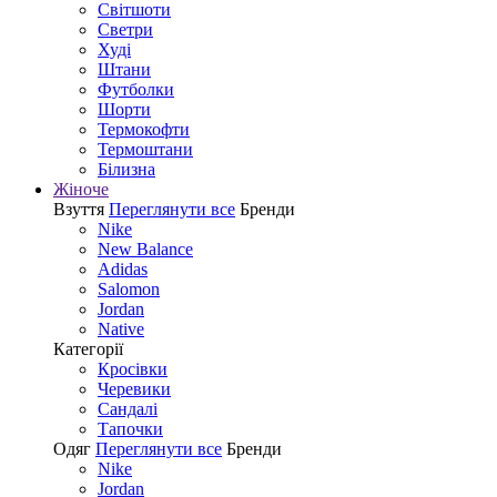
Світшоти
Светри
Худі
Штани
Футболки
Шорти
Термокофти
Термоштани
Білизна
Жіноче
Взуття
Переглянути все
Бренди
Nike
New Balance
Adidas
Salomon
Jordan
Native
Категорії
Кросівки
Черевики
Сандалі
Tапочки
Одяг
Переглянути все
Бренди
Nike
Jordan