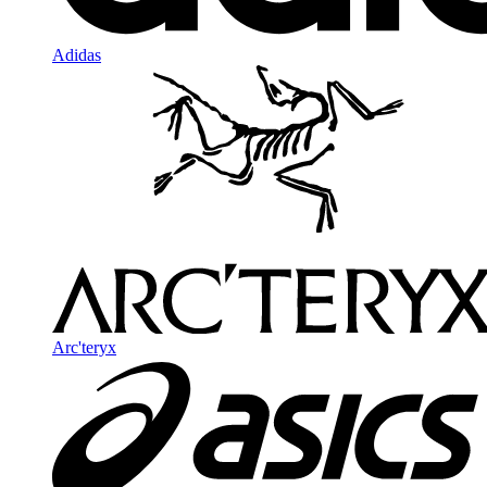
Adidas
Arc'teryx