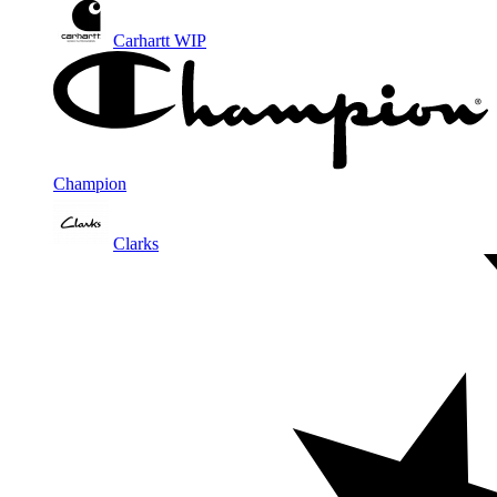
Carhartt WIP
Champion
Clarks