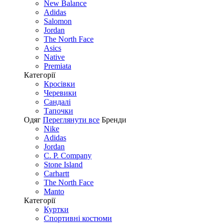
New Balance
Adidas
Salomon
Jordan
The North Face
Asics
Native
Premiata
Категорії
Кросівки
Черевики
Сандалі
Tапочки
Одяг
Переглянути все
Бренди
Nike
Adidas
Jordan
C. P. Company
Stone Island
Carhartt
The North Face
Manto
Категорії
Куртки
Спортивні костюми