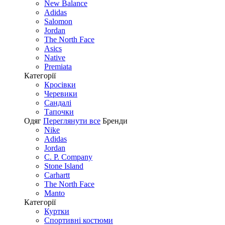
New Balance
Adidas
Salomon
Jordan
The North Face
Asics
Native
Premiata
Категорії
Кросівки
Черевики
Сандалі
Tапочки
Одяг
Переглянути все
Бренди
Nike
Adidas
Jordan
C. P. Company
Stone Island
Carhartt
The North Face
Manto
Категорії
Куртки
Спортивні костюми