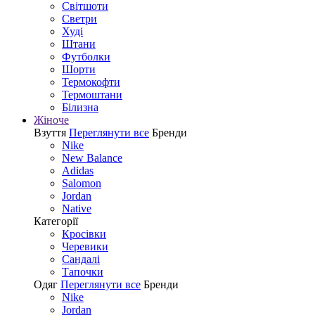
Світшоти
Светри
Худі
Штани
Футболки
Шорти
Термокофти
Термоштани
Білизна
Жіноче
Взуття
Переглянути все
Бренди
Nike
New Balance
Adidas
Salomon
Jordan
Native
Категорії
Кросівки
Черевики
Сандалі
Tапочки
Одяг
Переглянути все
Бренди
Nike
Jordan