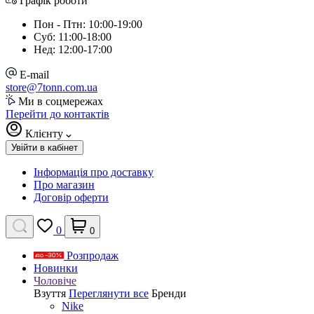
Графік роботи
Пон - Птн: 10:00-19:00
Суб: 11:00-18:00
Нед: 12:00-17:00
E-mail
store@7tonn.com.ua
Ми в соцмережах
Перейти до контактів
Клієнту
Увійти в кабінет
Інформація про доставку
Про магазин
Договір оферти
0
0
Розпродаж
Новинки
Чоловіче
Взуття
Переглянути все
Бренди
Nike