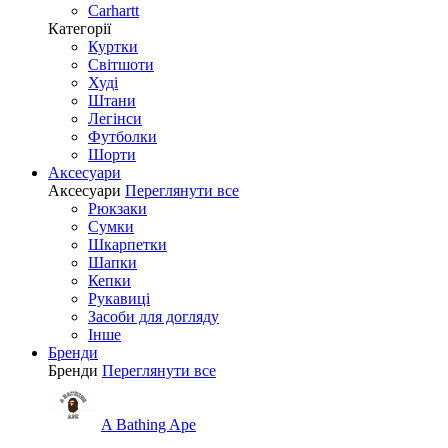
Carhartt
Категорії
Куртки
Світшоти
Худі
Штани
Легінси
Футболки
Шорти
Аксесуари
Аксесуари
Переглянути все
Рюкзаки
Сумки
Шкарпетки
Шапки
Кепки
Рукавиці
Засоби для догляду
Інше
Бренди
Бренди
Переглянути все
A Bathing Ape