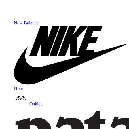
New Balance
Nike
Oakley