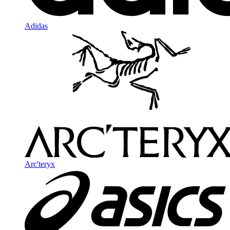
Adidas
Arc'teryx