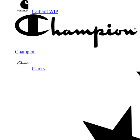
Carhartt WIP
Champion
Clarks