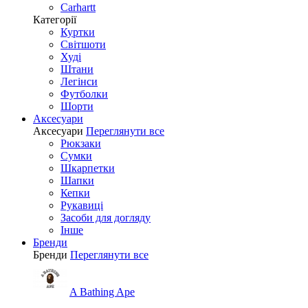
Carhartt
Категорії
Куртки
Світшоти
Худі
Штани
Легінси
Футболки
Шорти
Аксесуари
Аксесуари
Переглянути все
Рюкзаки
Сумки
Шкарпетки
Шапки
Кепки
Рукавиці
Засоби для догляду
Інше
Бренди
Бренди
Переглянути все
A Bathing Ape