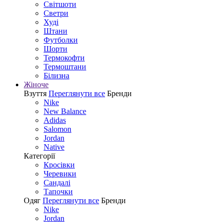
Світшоти
Светри
Худі
Штани
Футболки
Шорти
Термокофти
Термоштани
Білизна
Жіноче
Взуття
Переглянути все
Бренди
Nike
New Balance
Adidas
Salomon
Jordan
Native
Категорії
Кросівки
Черевики
Сандалі
Tапочки
Одяг
Переглянути все
Бренди
Nike
Jordan