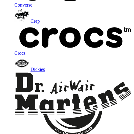
Converse
Crep
Crocs
Dickies