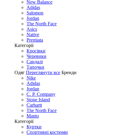
New Balance
Adidas
Salomon
Jordan
The North Face
Asics
Native
Premiata
Категорії
Кросівки
Черевики
Сандалі
Tапочки
Одяг
Переглянути все
Бренди
Nike
Adidas
Jordan
C. P. Company
Stone Island
Carhartt
The North Face
Manto
Категорії
Куртки
Спортивні костюми