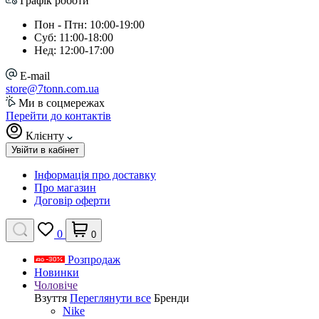
Графік роботи
Пон - Птн: 10:00-19:00
Суб: 11:00-18:00
Нед: 12:00-17:00
E-mail
store@7tonn.com.ua
Ми в соцмережах
Перейти до контактів
Клієнту
Увійти в кабінет
Інформація про доставку
Про магазин
Договір оферти
0
0
Розпродаж
Новинки
Чоловіче
Взуття
Переглянути все
Бренди
Nike