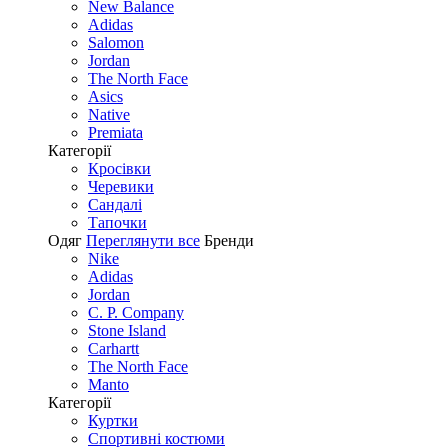
New Balance
Adidas
Salomon
Jordan
The North Face
Asics
Native
Premiata
Категорії
Кросівки
Черевики
Сандалі
Tапочки
Одяг
Переглянути все
Бренди
Nike
Adidas
Jordan
C. P. Company
Stone Island
Carhartt
The North Face
Manto
Категорії
Куртки
Спортивні костюми