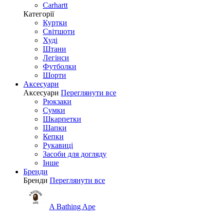
Carhartt
Категорії
Куртки
Світшоти
Худі
Штани
Легінси
Футболки
Шорти
Аксесуари
Аксесуари
Переглянути все
Рюкзаки
Сумки
Шкарпетки
Шапки
Кепки
Рукавиці
Засоби для догляду
Інше
Бренди
Бренди
Переглянути все
A Bathing Ape