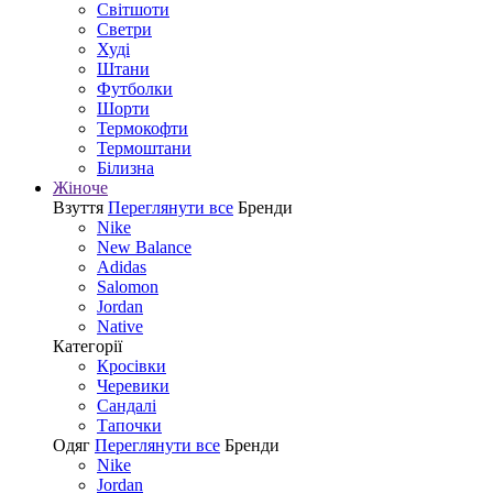
Світшоти
Светри
Худі
Штани
Футболки
Шорти
Термокофти
Термоштани
Білизна
Жіноче
Взуття
Переглянути все
Бренди
Nike
New Balance
Adidas
Salomon
Jordan
Native
Категорії
Кросівки
Черевики
Сандалі
Tапочки
Одяг
Переглянути все
Бренди
Nike
Jordan