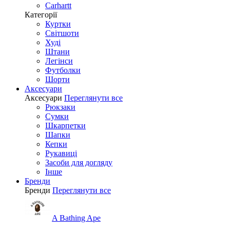
Carhartt
Категорії
Куртки
Світшоти
Худі
Штани
Легінси
Футболки
Шорти
Аксесуари
Аксесуари
Переглянути все
Рюкзаки
Сумки
Шкарпетки
Шапки
Кепки
Рукавиці
Засоби для догляду
Інше
Бренди
Бренди
Переглянути все
A Bathing Ape