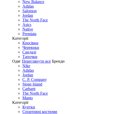
New Balance
Adidas
Salomon
Jordan
The North Face
Asics
Native
Premiata
Категорії
Кросівки
Черевики
Сандалі
Tапочки
Одяг
Переглянути все
Бренди
Nike
Adidas
Jordan
C. P. Company
Stone Island
Carhartt
The North Face
Manto
Категорії
Куртки
Спортивні костюми