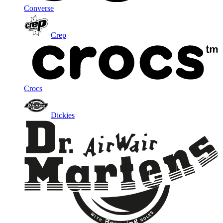
Converse
Crep
Crocs
Dickies