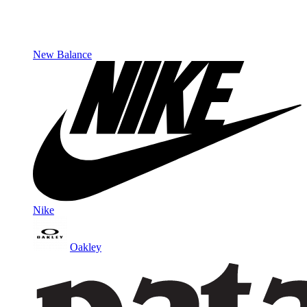
New Balance
Nike
Oakley