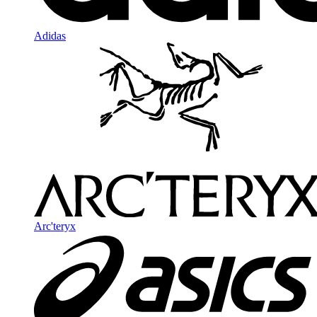
Adidas
Arc'teryx