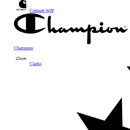
Carhartt WIP
Champion
Clarks