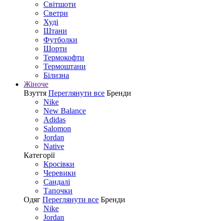
Світшоти
Светри
Худі
Штани
Футболки
Шорти
Термокофти
Термоштани
Білизна
Жіноче
Взуття
Переглянути все
Бренди
Nike
New Balance
Adidas
Salomon
Jordan
Native
Категорії
Кросівки
Черевики
Сандалі
Tапочки
Одяг
Переглянути все
Бренди
Nike
Jordan