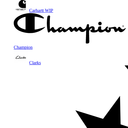
Carhartt WIP
Champion
Clarks