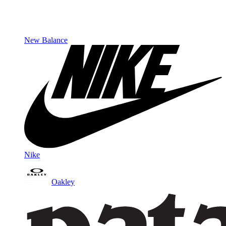
New Balance
Nike
Oakley