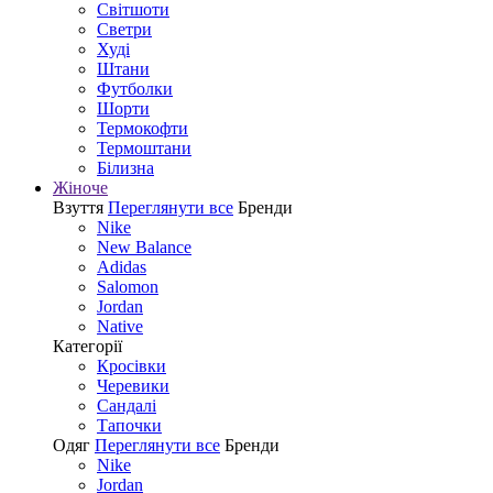
Світшоти
Светри
Худі
Штани
Футболки
Шорти
Термокофти
Термоштани
Білизна
Жіноче
Взуття
Переглянути все
Бренди
Nike
New Balance
Adidas
Salomon
Jordan
Native
Категорії
Кросівки
Черевики
Сандалі
Tапочки
Одяг
Переглянути все
Бренди
Nike
Jordan