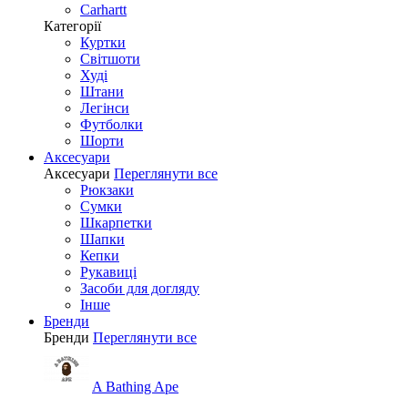
Carhartt
Категорії
Куртки
Світшоти
Худі
Штани
Легінси
Футболки
Шорти
Аксесуари
Аксесуари
Переглянути все
Рюкзаки
Сумки
Шкарпетки
Шапки
Кепки
Рукавиці
Засоби для догляду
Інше
Бренди
Бренди
Переглянути все
A Bathing Ape