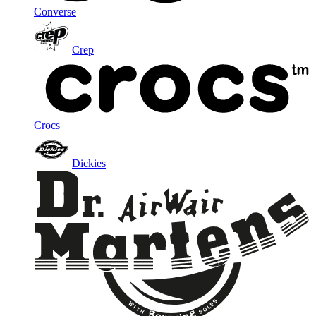
Converse
Crep
Crocs
Dickies