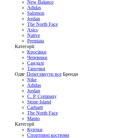
New Balance
Adidas
Salomon
Jordan
The North Face
Asics
Native
Premiata
Категорії
Кросівки
Черевики
Сандалі
Tапочки
Одяг
Переглянути все
Бренди
Nike
Adidas
Jordan
C. P. Company
Stone Island
Carhartt
The North Face
Manto
Категорії
Куртки
Спортивні костюми