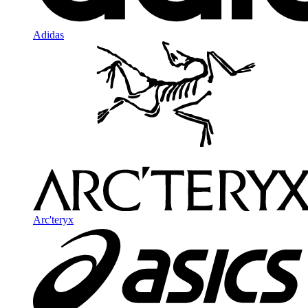
Adidas
Arc'teryx