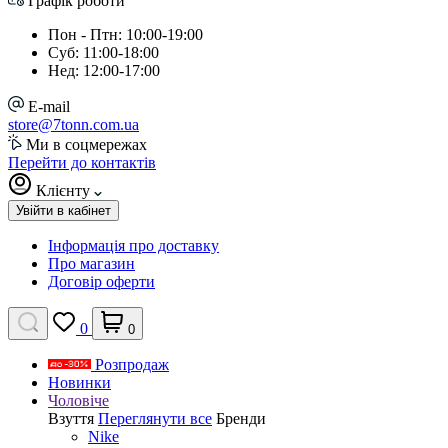
Графік роботи
Пон - Птн: 10:00-19:00
Суб: 11:00-18:00
Нед: 12:00-17:00
E-mail
store@7tonn.com.ua
Ми в соцмережах
Перейти до контактів
Клієнту
Увійти в кабінет
Інформація про доставку
Про магазин
Договір оферти
0
0
Розпродаж
Новинки
Чоловіче
Взуття
Переглянути все
Бренди
Nike