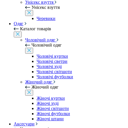
Унісекс взуття
Унісекс взуття
Черевики
Одяг
Каталог товарів
Чоловічий одяг
Чоловічий одяг
Чоловічі куртки
Чоловічі светри
Чоловічі худі
Чоловічі світшоти
Чоловічі футболки
Жіночий одяг
Жіночий одяг
Жіночі куртки
Жіночі худі
Жіночі світшоти
Жіночі футболки
Жіночі штани
Аксесуари