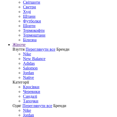
Світшоти
Светри
Худі
Штани
Футболки
Шорти
Термокофти
Термоштани
Білизна
Жіноче
Взуття
Переглянути все
Бренди
Nike
New Balance
Adidas
Salomon
Jordan
Native
Категорії
Кросівки
Черевики
Сандалі
Tапочки
Одяг
Переглянути все
Бренди
Nike
Jordan