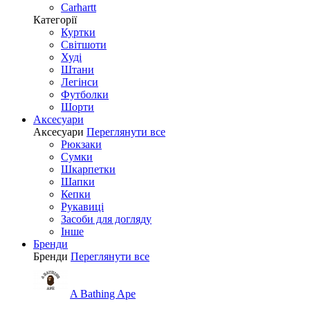
Carhartt
Категорії
Куртки
Світшоти
Худі
Штани
Легінси
Футболки
Шорти
Аксесуари
Аксесуари
Переглянути все
Рюкзаки
Сумки
Шкарпетки
Шапки
Кепки
Рукавиці
Засоби для догляду
Інше
Бренди
Бренди
Переглянути все
A Bathing Ape