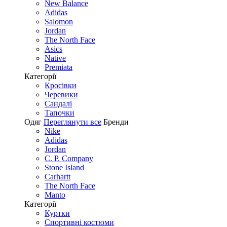
New Balance
Adidas
Salomon
Jordan
The North Face
Asics
Native
Premiata
Категорії
Кросівки
Черевики
Сандалі
Tапочки
Одяг
Переглянути все
Бренди
Nike
Adidas
Jordan
C. P. Company
Stone Island
Carhartt
The North Face
Manto
Категорії
Куртки
Спортивні костюми