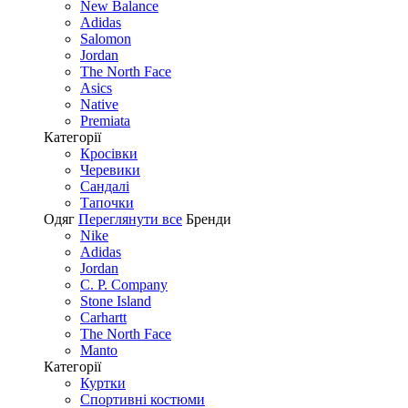
New Balance
Adidas
Salomon
Jordan
The North Face
Asics
Native
Premiata
Категорії
Кросівки
Черевики
Сандалі
Tапочки
Одяг
Переглянути все
Бренди
Nike
Adidas
Jordan
C. P. Company
Stone Island
Carhartt
The North Face
Manto
Категорії
Куртки
Спортивні костюми