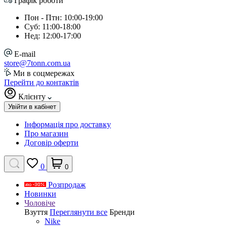
Графік роботи
Пон - Птн: 10:00-19:00
Суб: 11:00-18:00
Нед: 12:00-17:00
E-mail
store@7tonn.com.ua
Ми в соцмережах
Перейти до контактів
Клієнту
Увійти в кабінет
Інформація про доставку
Про магазин
Договір оферти
0
0
Розпродаж
Новинки
Чоловіче
Взуття
Переглянути все
Бренди
Nike