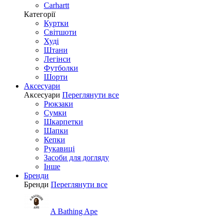
Carhartt
Категорії
Куртки
Світшоти
Худі
Штани
Легінси
Футболки
Шорти
Аксесуари
Аксесуари
Переглянути все
Рюкзаки
Сумки
Шкарпетки
Шапки
Кепки
Рукавиці
Засоби для догляду
Інше
Бренди
Бренди
Переглянути все
A Bathing Ape