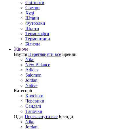
Світшоти
Светри
Худі
Штани
Футболки
Шорти
Термокофти
Термоштани
Білизна
Жіноче
Взуття
Переглянути все
Бренди
Nike
New Balance
Adidas
Salomon
Jordan
Native
Категорії
Кросівки
Черевики
Сандалі
Tапочки
Одяг
Переглянути все
Бренди
Nike
Jordan