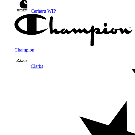
Carhartt WIP
Champion
Clarks