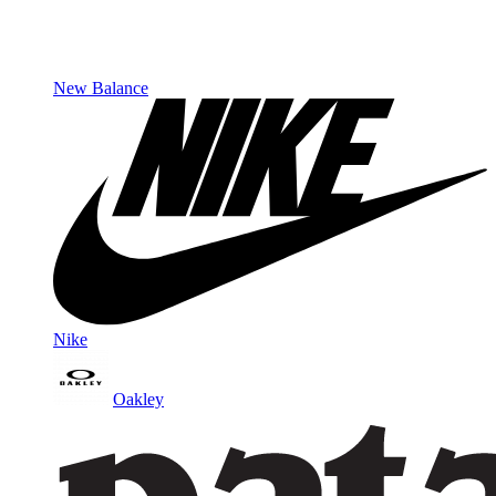
New Balance
Nike
Oakley