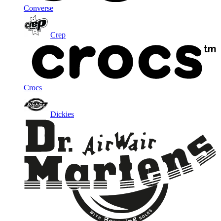
Converse
Crep
Crocs
Dickies