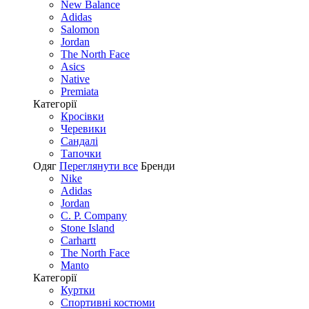
New Balance
Adidas
Salomon
Jordan
The North Face
Asics
Native
Premiata
Категорії
Кросівки
Черевики
Сандалі
Tапочки
Одяг
Переглянути все
Бренди
Nike
Adidas
Jordan
C. P. Company
Stone Island
Carhartt
The North Face
Manto
Категорії
Куртки
Спортивні костюми