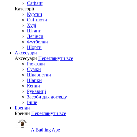
Carhartt
Категорії
Куртки
Світшоти
Худі
Штани
Легінси
Футболки
Шорти
Аксесуари
Аксесуари
Переглянути все
Рюкзаки
Сумки
Шкарпетки
Шапки
Кепки
Рукавиці
Засоби для догляду
Інше
Бренди
Бренди
Переглянути все
A Bathing Ape