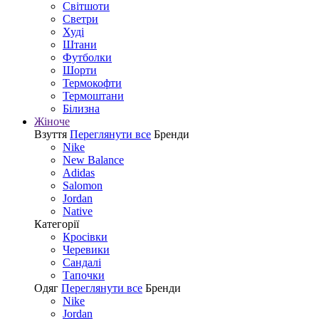
Світшоти
Светри
Худі
Штани
Футболки
Шорти
Термокофти
Термоштани
Білизна
Жіноче
Взуття
Переглянути все
Бренди
Nike
New Balance
Adidas
Salomon
Jordan
Native
Категорії
Кросівки
Черевики
Сандалі
Tапочки
Одяг
Переглянути все
Бренди
Nike
Jordan