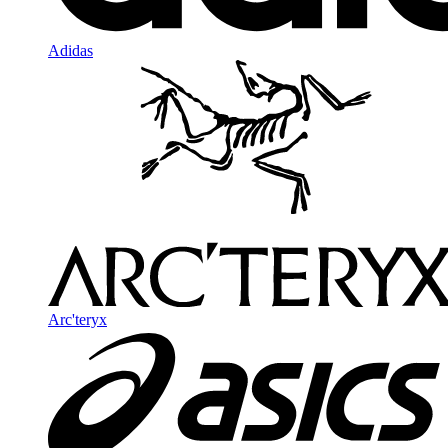
Adidas
Arc'teryx