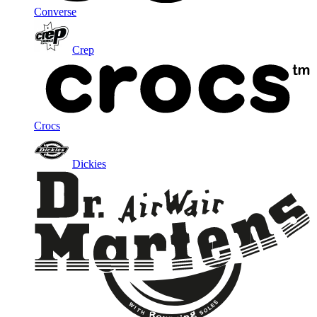
Converse
Crep
Crocs
Dickies