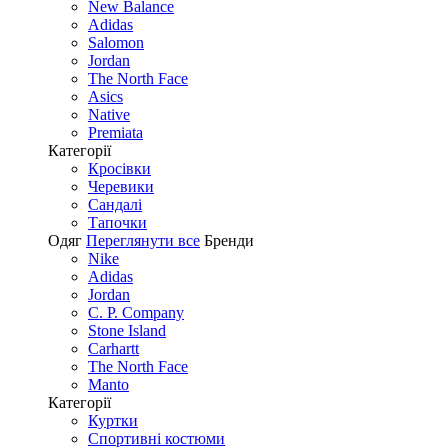
New Balance
Adidas
Salomon
Jordan
The North Face
Asics
Native
Premiata
Категорії
Кросівки
Черевики
Сандалі
Tапочки
Одяг
Переглянути все
Бренди
Nike
Adidas
Jordan
C. P. Company
Stone Island
Carhartt
The North Face
Manto
Категорії
Куртки
Спортивні костюми