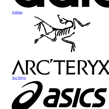
Adidas
Arc'teryx