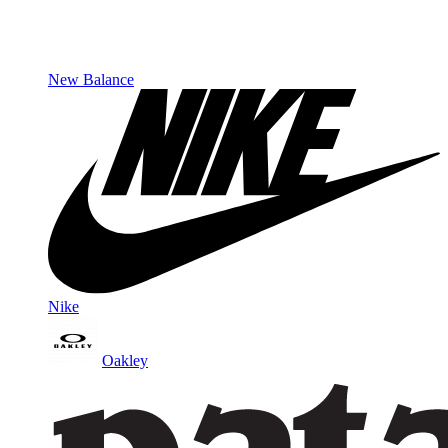
New Balance
Nike
Oakley