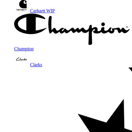
Carhartt WIP
Champion
Clarks