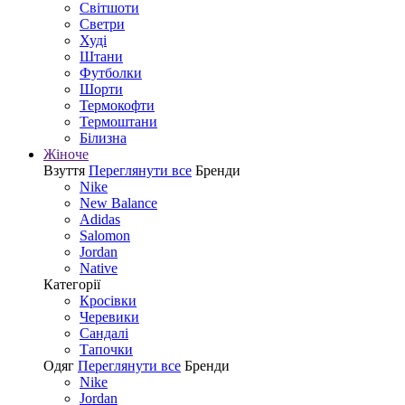
Світшоти
Светри
Худі
Штани
Футболки
Шорти
Термокофти
Термоштани
Білизна
Жіноче
Взуття
Переглянути все
Бренди
Nike
New Balance
Adidas
Salomon
Jordan
Native
Категорії
Кросівки
Черевики
Сандалі
Tапочки
Одяг
Переглянути все
Бренди
Nike
Jordan