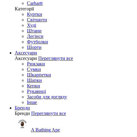
Carhartt
Категорії
Куртки
Світшоти
Худі
Штани
Легінси
Футболки
Шорти
Аксесуари
Аксесуари
Переглянути все
Рюкзаки
Сумки
Шкарпетки
Шапки
Кепки
Рукавиці
Засоби для догляду
Інше
Бренди
Бренди
Переглянути все
A Bathing Ape