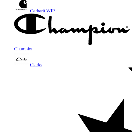
Carhartt WIP
Champion
Clarks