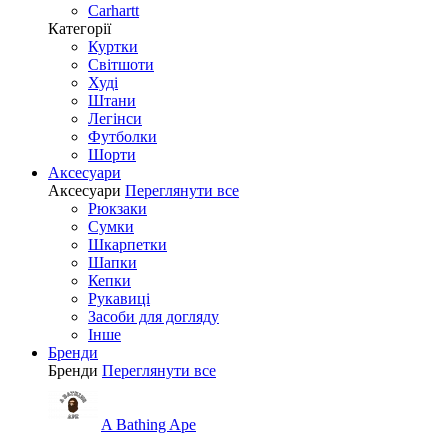
Carhartt
Категорії
Куртки
Світшоти
Худі
Штани
Легінси
Футболки
Шорти
Аксесуари
Аксесуари
Переглянути все
Рюкзаки
Сумки
Шкарпетки
Шапки
Кепки
Рукавиці
Засоби для догляду
Інше
Бренди
Бренди
Переглянути все
A Bathing Ape