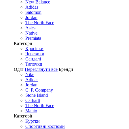
New Balance
Adidas
Salomon
Jordan
The North Face
Asics
Native
Premiata
Категорії
Кросівки
Черевики
Сандалі
Tапочки
Одяг
Переглянути все
Бренди
Nike
Adidas
Jordan
C. P. Company
Stone Island
Carhartt
The North Face
Manto
Категорії
Куртки
Спортивні костюми