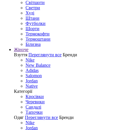
Світшоти
Светри
Худі
Штани
Футболки
Шорти
Термокофти
Термоштани
Білизна
Жіноче
Взуття
Переглянути все
Бренди
Nike
New Balance
Adidas
Salomon
Jordan
Native
Категорії
Кросівки
Черевики
Сандалі
Tапочки
Одяг
Переглянути все
Бренди
Nike
Jordan