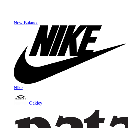
New Balance
Nike
Oakley