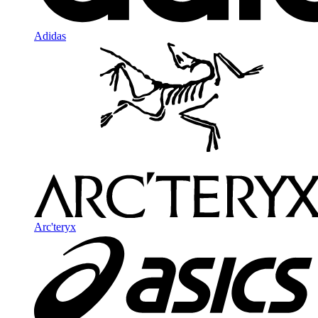
Adidas
Arc'teryx