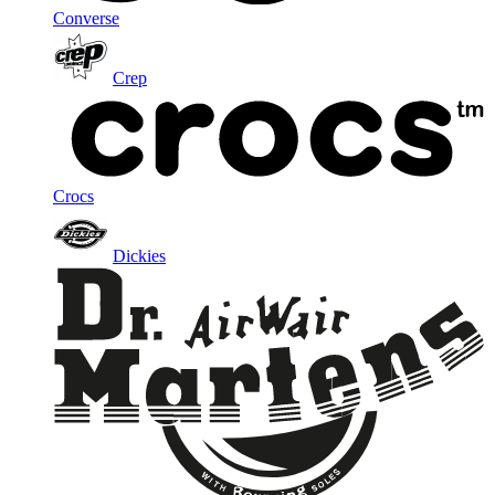
Converse
Crep
Crocs
Dickies