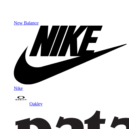
New Balance
Nike
Oakley