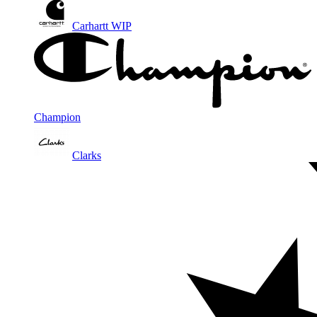
Carhartt WIP
Champion
Clarks