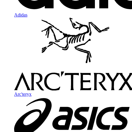
Adidas
Arc'teryx