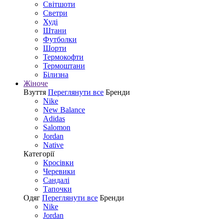
Світшоти
Светри
Худі
Штани
Футболки
Шорти
Термокофти
Термоштани
Білизна
Жіноче
Взуття
Переглянути все
Бренди
Nike
New Balance
Adidas
Salomon
Jordan
Native
Категорії
Кросівки
Черевики
Сандалі
Tапочки
Одяг
Переглянути все
Бренди
Nike
Jordan