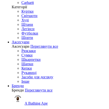
Carhartt
Категорії
Куртки
Світшоти
Худі
Штани
Легінси
Футболки
Шорти
Аксесуари
Аксесуари
Переглянути все
Рюкзаки
Сумки
Шкарпетки
Шапки
Кепки
Рукавиці
Засоби для догляду
Інше
Бренди
Бренди
Переглянути все
A Bathing Ape