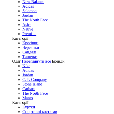
New Balance
Adidas
Salomon
Jordan
The North Face
Asics
Native
Premiata
Категорії
Кросівки
Черевики
Сандалі
Tапочки
Одяг
Переглянути все
Бренди
Nike
Adidas
Jordan
C. P. Company
Stone Island
Carhartt
The North Face
Manto
Категорії
Куртки
Спортивні костюми