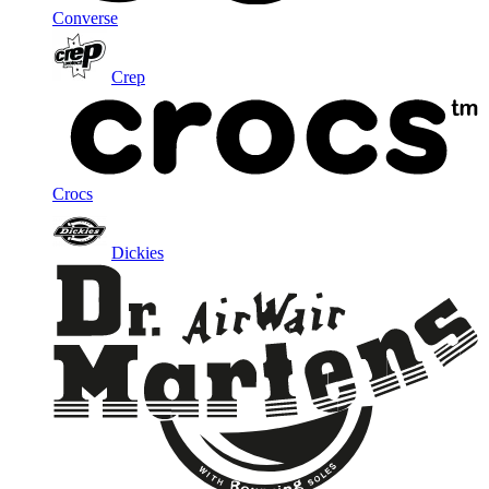
Converse
Crep
Crocs
Dickies