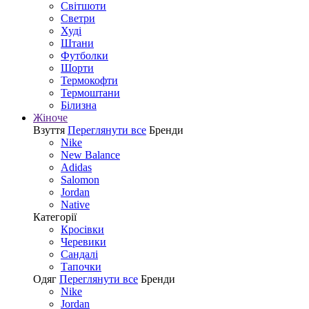
Світшоти
Светри
Худі
Штани
Футболки
Шорти
Термокофти
Термоштани
Білизна
Жіноче
Взуття
Переглянути все
Бренди
Nike
New Balance
Adidas
Salomon
Jordan
Native
Категорії
Кросівки
Черевики
Сандалі
Tапочки
Одяг
Переглянути все
Бренди
Nike
Jordan