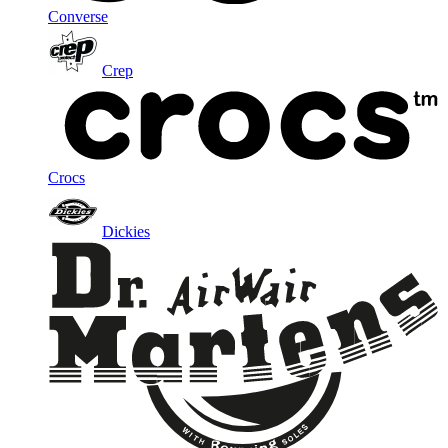
Converse
Crep
Crocs
Dickies