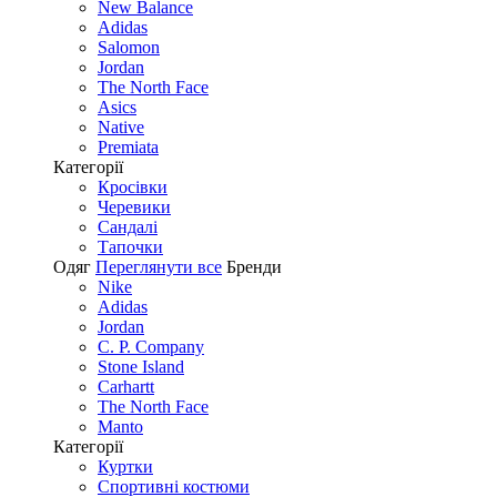
New Balance
Adidas
Salomon
Jordan
The North Face
Asics
Native
Premiata
Категорії
Кросівки
Черевики
Сандалі
Tапочки
Одяг
Переглянути все
Бренди
Nike
Adidas
Jordan
C. P. Company
Stone Island
Carhartt
The North Face
Manto
Категорії
Куртки
Спортивні костюми