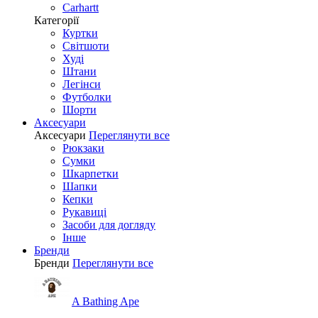
Carhartt
Категорії
Куртки
Світшоти
Худі
Штани
Легінси
Футболки
Шорти
Аксесуари
Аксесуари
Переглянути все
Рюкзаки
Сумки
Шкарпетки
Шапки
Кепки
Рукавиці
Засоби для догляду
Інше
Бренди
Бренди
Переглянути все
A Bathing Ape