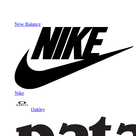
New Balance
Nike
Oakley