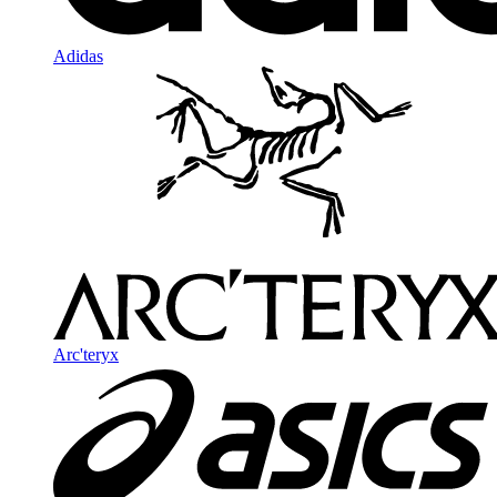
Adidas
Arc'teryx