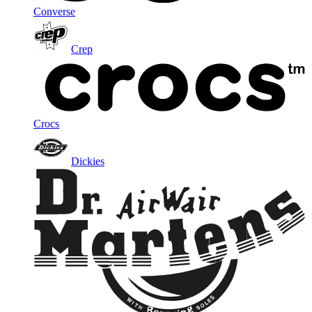
Converse
Crep
Crocs
Dickies