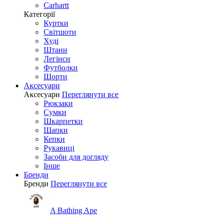
Carhartt
Категорії
Куртки
Світшоти
Худі
Штани
Легінси
Футболки
Шорти
Аксесуари
Аксесуари
Переглянути все
Рюкзаки
Сумки
Шкарпетки
Шапки
Кепки
Рукавиці
Засоби для догляду
Інше
Бренди
Бренди
Переглянути все
A Bathing Ape