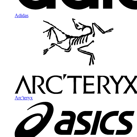
Adidas
Arc'teryx