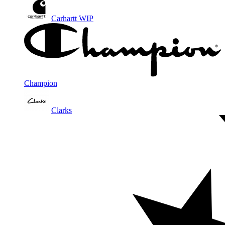
Carhartt WIP
Champion
Clarks