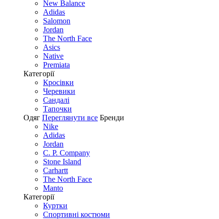
New Balance
Adidas
Salomon
Jordan
The North Face
Asics
Native
Premiata
Категорії
Кросівки
Черевики
Сандалі
Tапочки
Одяг
Переглянути все
Бренди
Nike
Adidas
Jordan
C. P. Company
Stone Island
Carhartt
The North Face
Manto
Категорії
Куртки
Спортивні костюми