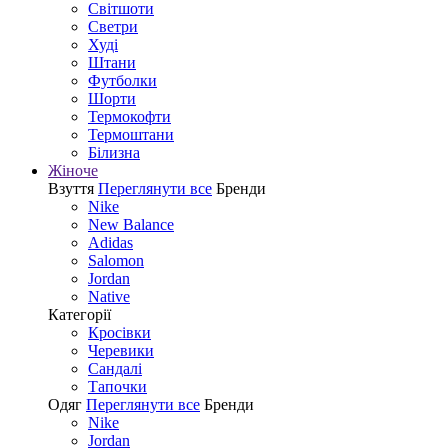
Світшоти
Светри
Худі
Штани
Футболки
Шорти
Термокофти
Термоштани
Білизна
Жіноче
Взуття
Переглянути все
Бренди
Nike
New Balance
Adidas
Salomon
Jordan
Native
Категорії
Кросівки
Черевики
Сандалі
Tапочки
Одяг
Переглянути все
Бренди
Nike
Jordan