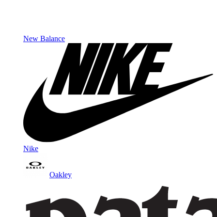
New Balance
Nike
Oakley