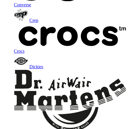
Converse
Crep
Crocs
Dickies