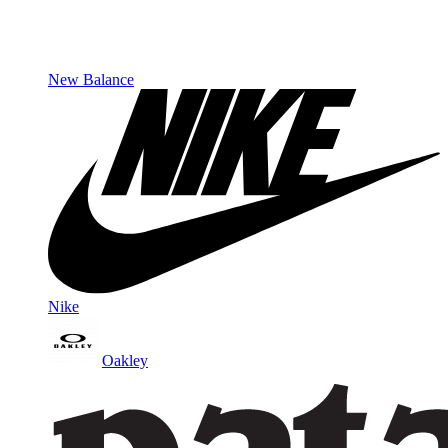
New Balance
Nike
Oakley