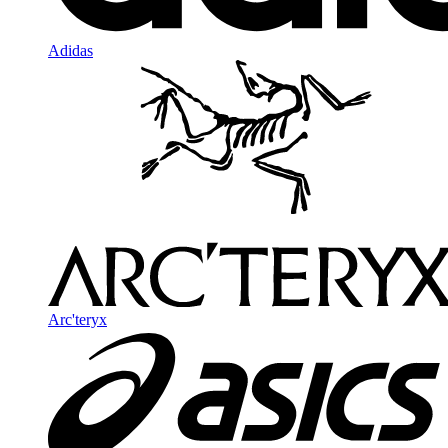
Adidas
Arc'teryx