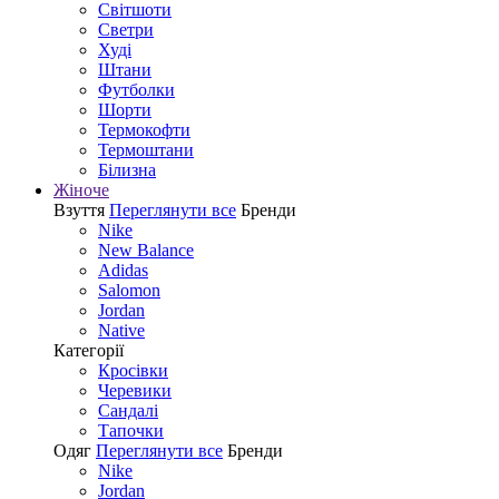
Світшоти
Светри
Худі
Штани
Футболки
Шорти
Термокофти
Термоштани
Білизна
Жіноче
Взуття
Переглянути все
Бренди
Nike
New Balance
Adidas
Salomon
Jordan
Native
Категорії
Кросівки
Черевики
Сандалі
Tапочки
Одяг
Переглянути все
Бренди
Nike
Jordan