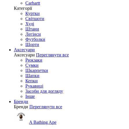
Carhartt
Категорії
Куртки
Світшоти
Худі
Штани
Легінси
Футболки
Шорти
Аксесуари
Аксесуари
Переглянути все
Рюкзаки
Сумки
Шкарпетки
Шапки
Кепки
Рукавиці
Засоби для догляду
Інше
Бренди
Бренди
Переглянути все
A Bathing Ape