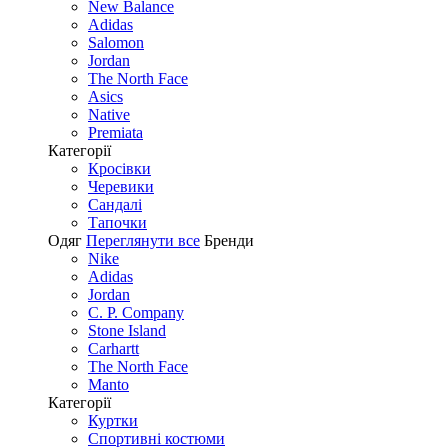
New Balance
Adidas
Salomon
Jordan
The North Face
Asics
Native
Premiata
Категорії
Кросівки
Черевики
Сандалі
Tапочки
Одяг
Переглянути все
Бренди
Nike
Adidas
Jordan
C. P. Company
Stone Island
Carhartt
The North Face
Manto
Категорії
Куртки
Спортивні костюми