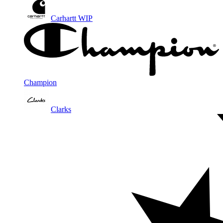
Carhartt WIP
Champion
Clarks