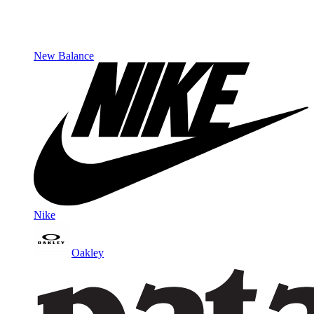
New Balance
Nike
Oakley