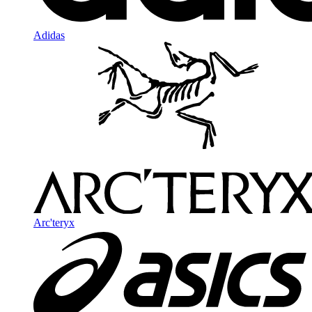
Adidas
Arc'teryx