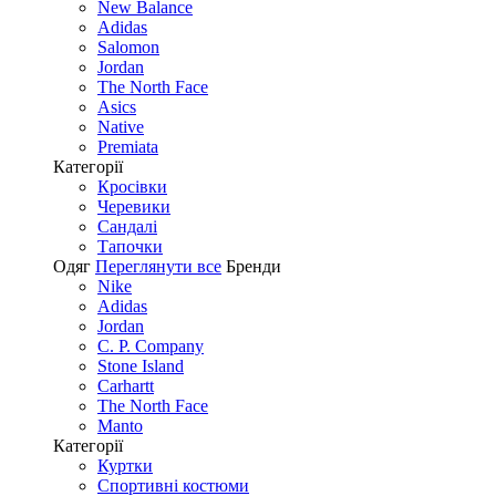
New Balance
Adidas
Salomon
Jordan
The North Face
Asics
Native
Premiata
Категорії
Кросівки
Черевики
Сандалі
Tапочки
Одяг
Переглянути все
Бренди
Nike
Adidas
Jordan
C. P. Company
Stone Island
Carhartt
The North Face
Manto
Категорії
Куртки
Спортивні костюми