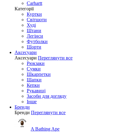
Carhartt
Категорії
Куртки
Світшоти
Худі
Штани
Легінси
Футболки
Шорти
Аксесуари
Аксесуари
Переглянути все
Рюкзаки
Сумки
Шкарпетки
Шапки
Кепки
Рукавиці
Засоби для догляду
Інше
Бренди
Бренди
Переглянути все
A Bathing Ape