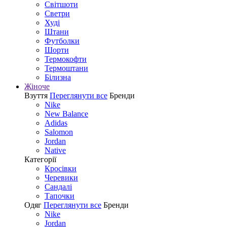
Світшоти
Светри
Худі
Штани
Футболки
Шорти
Термокофти
Термоштани
Білизна
Жіноче
Взуття
Переглянути все
Бренди
Nike
New Balance
Adidas
Salomon
Jordan
Native
Категорії
Кросівки
Черевики
Сандалі
Tапочки
Одяг
Переглянути все
Бренди
Nike
Jordan