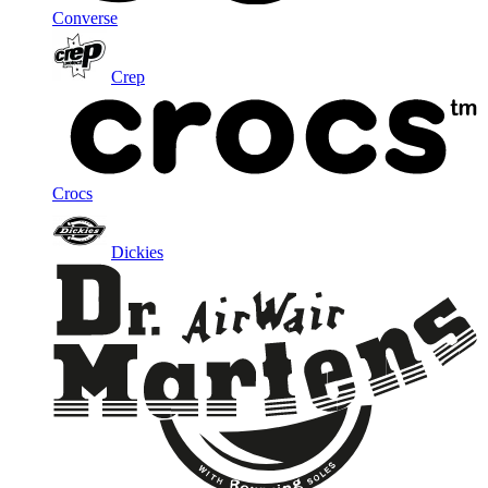
Converse
Crep
Crocs
Dickies