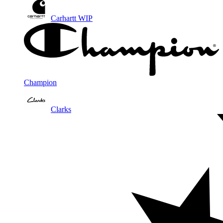
Carhartt WIP
Champion
Clarks