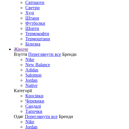
Світшоти
Светри
Худі
Штани
Футболки
Шорти
Термокофти
Термоштани
Білизна
Жіноче
Взуття
Переглянути все
Бренди
Nike
New Balance
Adidas
Salomon
Jordan
Native
Категорії
Кросівки
Черевики
Сандалі
Tапочки
Одяг
Переглянути все
Бренди
Nike
Jordan