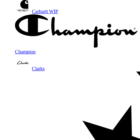
Carhartt WIP
Champion
Clarks