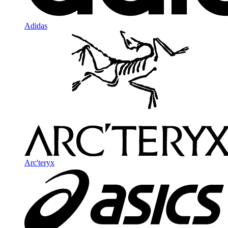
Adidas
Arc'teryx