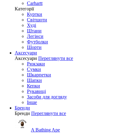
Carhartt
Категорії
Куртки
Світшоти
Худі
Штани
Легінси
Футболки
Шорти
Аксесуари
Аксесуари
Переглянути все
Рюкзаки
Сумки
Шкарпетки
Шапки
Кепки
Рукавиці
Засоби для догляду
Інше
Бренди
Бренди
Переглянути все
A Bathing Ape