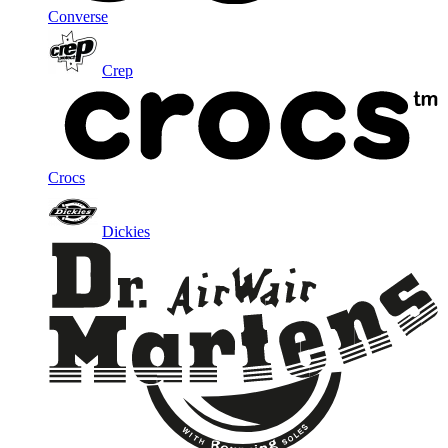
Converse
Crep
Crocs
Dickies