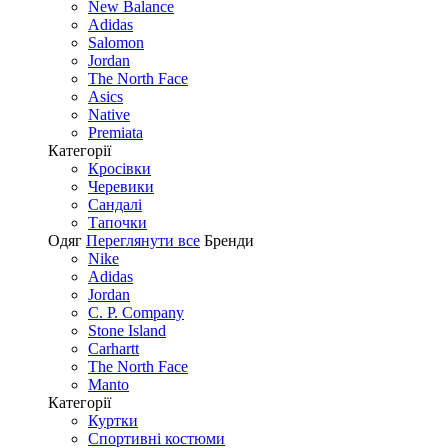
New Balance
Adidas
Salomon
Jordan
The North Face
Asics
Native
Premiata
Категорії
Кросівки
Черевики
Сандалі
Tапочки
Одяг
Переглянути все
Бренди
Nike
Adidas
Jordan
C. P. Company
Stone Island
Carhartt
The North Face
Manto
Категорії
Куртки
Спортивні костюми