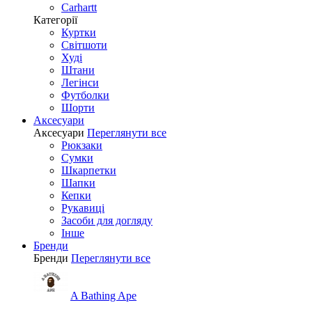
Carhartt
Категорії
Куртки
Світшоти
Худі
Штани
Легінси
Футболки
Шорти
Аксесуари
Аксесуари
Переглянути все
Рюкзаки
Сумки
Шкарпетки
Шапки
Кепки
Рукавиці
Засоби для догляду
Інше
Бренди
Бренди
Переглянути все
A Bathing Ape