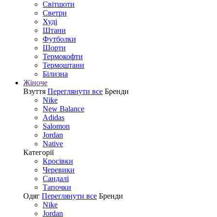
Світшоти
Светри
Худі
Штани
Футболки
Шорти
Термокофти
Термоштани
Білизна
Жіноче
Взуття
Переглянути все
Бренди
Nike
New Balance
Adidas
Salomon
Jordan
Native
Категорії
Кросівки
Черевики
Сандалі
Tапочки
Одяг
Переглянути все
Бренди
Nike
Jordan