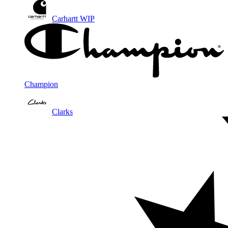
Carhartt WIP
Champion
Clarks