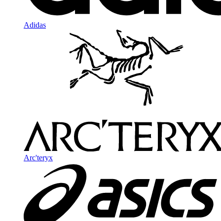
Adidas
Arc'teryx