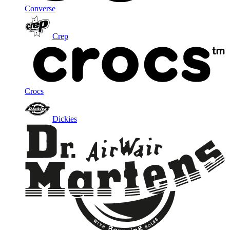
Converse
Crep
Crocs
Dickies