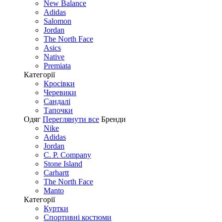
New Balance
Adidas
Salomon
Jordan
The North Face
Asics
Native
Premiata
Категорії
Кросівки
Черевики
Сандалі
Tапочки
Одяг
Переглянути все
Бренди
Nike
Adidas
Jordan
C. P. Company
Stone Island
Carhartt
The North Face
Manto
Категорії
Куртки
Спортивні костюми