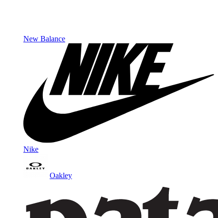
New Balance
Nike
Oakley