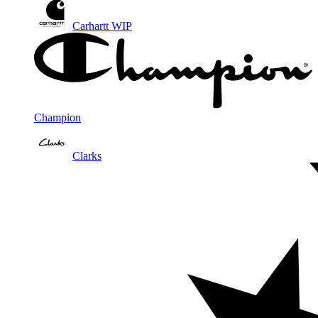
Carhartt WIP
Champion
Clarks