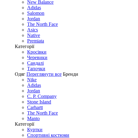
New Balance
Adidas
Salomon
Jordan
The North Face
Asics
Native
Premiata
Категорії
Кросівки
Черевики
Сандалі
Tапочки
Одяг
Переглянути все
Бренди
Nike
Adidas
Jordan
C. P. Company
Stone Island
Carhartt
The North Face
Manto
Категорії
Куртки
Спортивні костюми