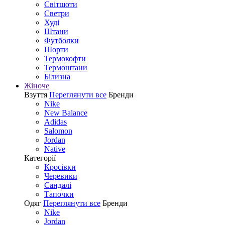
Світшоти
Светри
Худі
Штани
Футболки
Шорти
Термокофти
Термоштани
Білизна
Жіноче
Взуття
Переглянути все
Бренди
Nike
New Balance
Adidas
Salomon
Jordan
Native
Категорії
Кросівки
Черевики
Сандалі
Tапочки
Одяг
Переглянути все
Бренди
Nike
Jordan