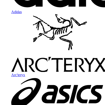
Adidas
Arc'teryx