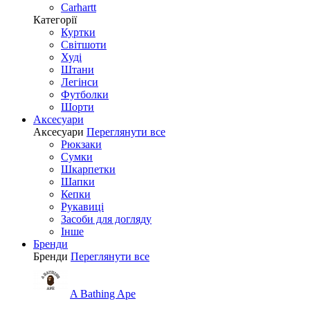
Carhartt
Категорії
Куртки
Світшоти
Худі
Штани
Легінси
Футболки
Шорти
Аксесуари
Аксесуари
Переглянути все
Рюкзаки
Сумки
Шкарпетки
Шапки
Кепки
Рукавиці
Засоби для догляду
Інше
Бренди
Бренди
Переглянути все
A Bathing Ape