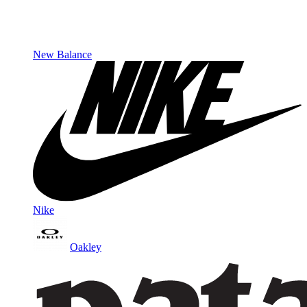
New Balance
Nike
Oakley