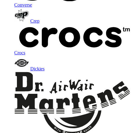
Converse
Crep
Crocs
Dickies