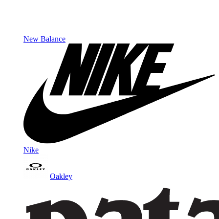
New Balance
Nike
Oakley