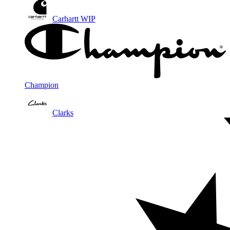
Carhartt WIP
Champion
Clarks