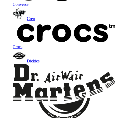
Converse
Crep
Crocs
Dickies