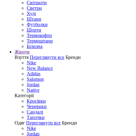
Світшоти
Светри
Худі
Штани
Футболки
Шорти
Термокофти
Термоштани
Білизна
Жіноче
Взуття
Переглянути все
Бренди
Nike
New Balance
Adidas
Salomon
Jordan
Native
Категорії
Кросівки
Черевики
Сандалі
Tапочки
Одяг
Переглянути все
Бренди
Nike
Jordan