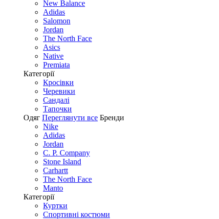
New Balance
Adidas
Salomon
Jordan
The North Face
Asics
Native
Premiata
Категорії
Кросівки
Черевики
Сандалі
Tапочки
Одяг
Переглянути все
Бренди
Nike
Adidas
Jordan
C. P. Company
Stone Island
Carhartt
The North Face
Manto
Категорії
Куртки
Спортивні костюми