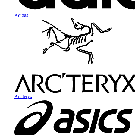
Adidas
Arc'teryx