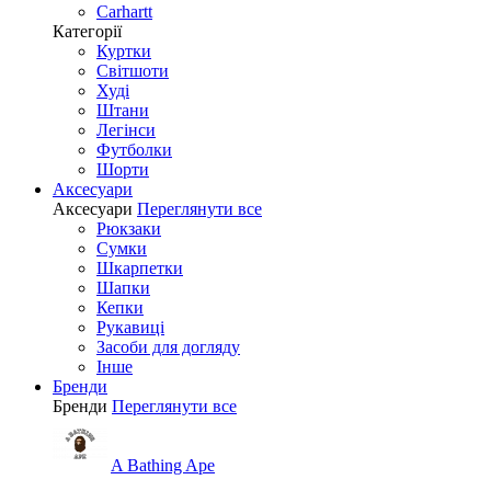
Carhartt
Категорії
Куртки
Світшоти
Худі
Штани
Легінси
Футболки
Шорти
Аксесуари
Аксесуари
Переглянути все
Рюкзаки
Сумки
Шкарпетки
Шапки
Кепки
Рукавиці
Засоби для догляду
Інше
Бренди
Бренди
Переглянути все
A Bathing Ape