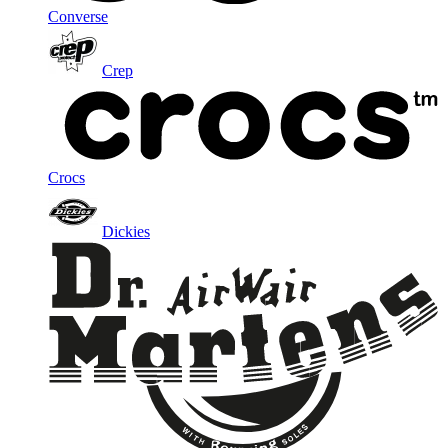
Converse
Crep
Crocs
Dickies