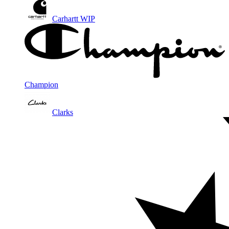
Carhartt WIP
Champion
Clarks