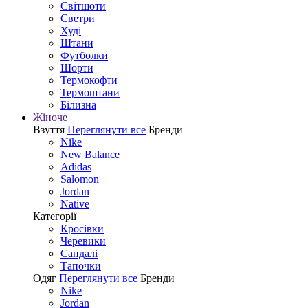
Світшоти
Светри
Худі
Штани
Футболки
Шорти
Термокофти
Термоштани
Білизна
Жіноче
Взуття
Переглянути все
Бренди
Nike
New Balance
Adidas
Salomon
Jordan
Native
Категорії
Кросівки
Черевики
Сандалі
Tапочки
Одяг
Переглянути все
Бренди
Nike
Jordan