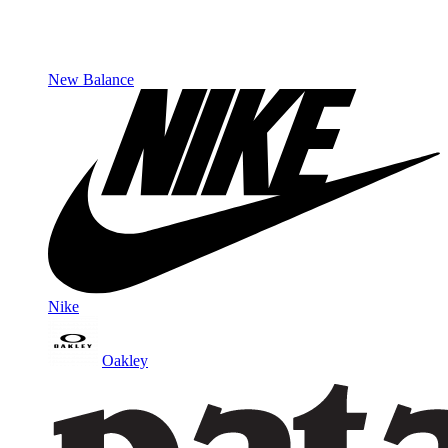
New Balance
Nike
Oakley