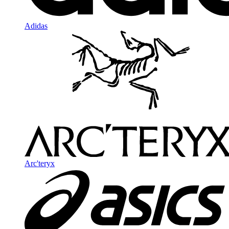
Adidas
Arc'teryx