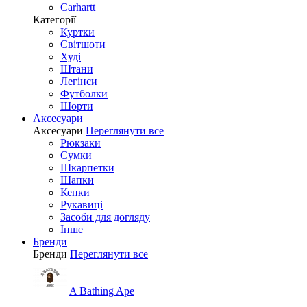
Carhartt
Категорії
Куртки
Світшоти
Худі
Штани
Легінси
Футболки
Шорти
Аксесуари
Аксесуари
Переглянути все
Рюкзаки
Сумки
Шкарпетки
Шапки
Кепки
Рукавиці
Засоби для догляду
Інше
Бренди
Бренди
Переглянути все
A Bathing Ape