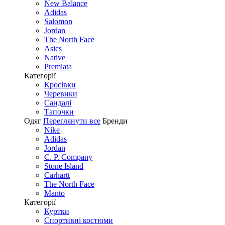
New Balance
Adidas
Salomon
Jordan
The North Face
Asics
Native
Premiata
Категорії
Кросівки
Черевики
Сандалі
Tапочки
Одяг
Переглянути все
Бренди
Nike
Adidas
Jordan
C. P. Company
Stone Island
Carhartt
The North Face
Manto
Категорії
Куртки
Спортивні костюми