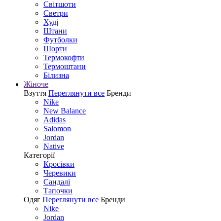
Світшоти
Светри
Худі
Штани
Футболки
Шорти
Термокофти
Термоштани
Білизна
Жіноче
Взуття
Переглянути все
Бренди
Nike
New Balance
Adidas
Salomon
Jordan
Native
Категорії
Кросівки
Черевики
Сандалі
Tапочки
Одяг
Переглянути все
Бренди
Nike
Jordan