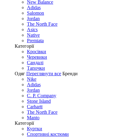
New Balance
Adidas
Salomon
Jordan
The North Face
Asics
Native
Premiata
Категорії
Кросівки
Черевики
Сандалі
Tапочки
Одяг
Переглянути все
Бренди
Nike
Adidas
Jordan
C. P. Company
Stone Island
Carhartt
The North Face
Manto
Категорії
Куртки
Спортивні костюми