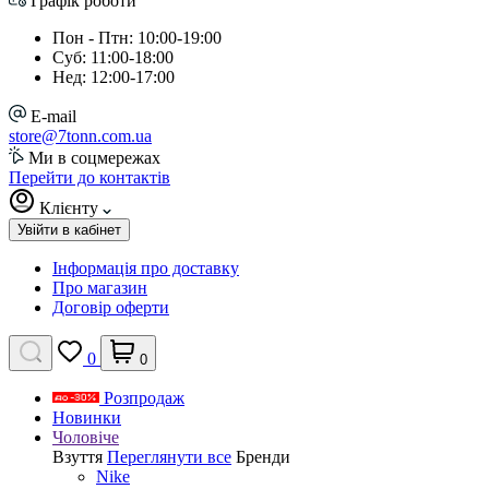
Графік роботи
Пон - Птн: 10:00-19:00
Суб: 11:00-18:00
Нед: 12:00-17:00
E-mail
store@7tonn.com.ua
Ми в соцмережах
Перейти до контактів
Клієнту
Увійти в кабінет
Інформація про доставку
Про магазин
Договір оферти
0
0
Розпродаж
Новинки
Чоловіче
Взуття
Переглянути все
Бренди
Nike