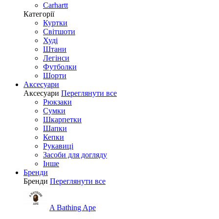
Carhartt
Категорії
Куртки
Світшоти
Худі
Штани
Легінси
Футболки
Шорти
Аксесуари
Аксесуари
Переглянути все
Рюкзаки
Сумки
Шкарпетки
Шапки
Кепки
Рукавиці
Засоби для догляду
Інше
Бренди
Бренди
Переглянути все
A Bathing Ape