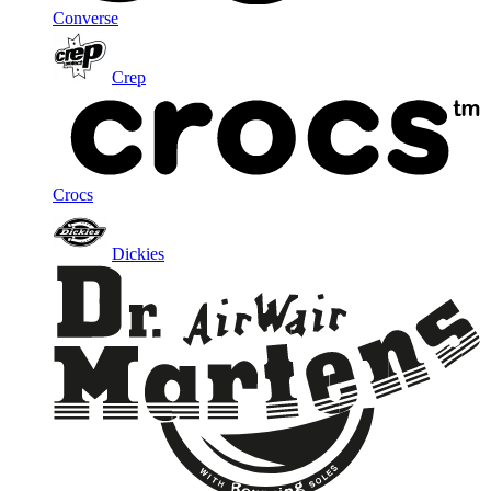
Converse
Crep
Crocs
Dickies