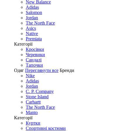
New Balance
Adidas
Salomon
Jordan
The North Face
Asics
Native
Premiata
Категорії
Кросівки
Черевики
Сандалі
Tапочки
Одяг
Переглянути все
Бренди
Nike
Adidas
Jordan
C. P. Company
Stone Island
Carhartt
The North Face
Manto
Категорії
Куртки
Спортивні костюми