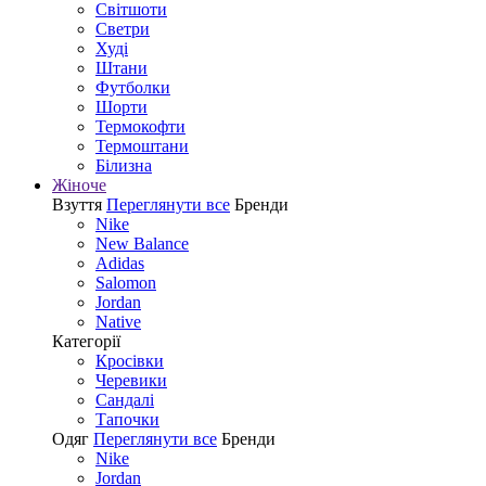
Світшоти
Светри
Худі
Штани
Футболки
Шорти
Термокофти
Термоштани
Білизна
Жіноче
Взуття
Переглянути все
Бренди
Nike
New Balance
Adidas
Salomon
Jordan
Native
Категорії
Кросівки
Черевики
Сандалі
Tапочки
Одяг
Переглянути все
Бренди
Nike
Jordan