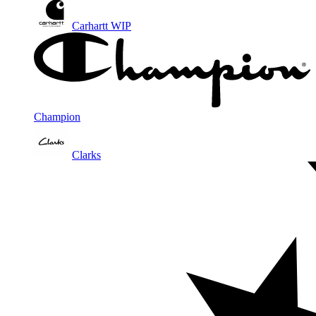
Carhartt WIP
Champion
Clarks