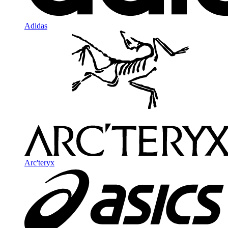
Adidas
Arc'teryx