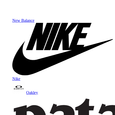
New Balance
Nike
Oakley