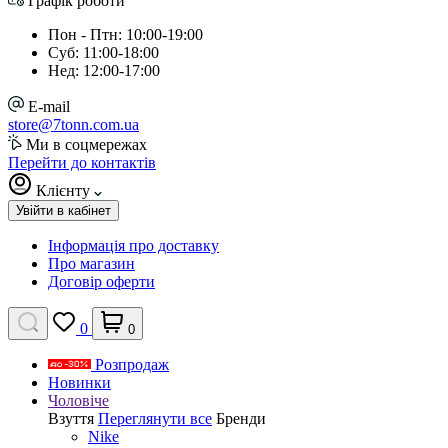
Графік роботи
Пон - Птн: 10:00-19:00
Суб: 11:00-18:00
Нед: 12:00-17:00
E-mail
store@7tonn.com.ua
Ми в соцмережах
Перейти до контактів
Клієнту
Увійти в кабінет
Інформація про доставку
Про магазин
Договір оферти
0
0
Розпродаж
Новинки
Чоловіче
Взуття
Переглянути все
Бренди
Nike