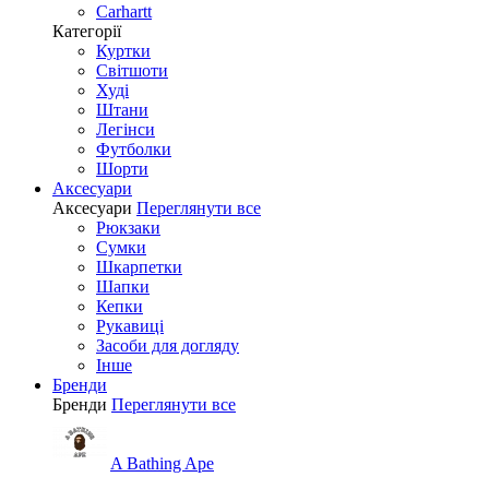
Carhartt
Категорії
Куртки
Світшоти
Худі
Штани
Легінси
Футболки
Шорти
Аксесуари
Аксесуари
Переглянути все
Рюкзаки
Сумки
Шкарпетки
Шапки
Кепки
Рукавиці
Засоби для догляду
Інше
Бренди
Бренди
Переглянути все
A Bathing Ape