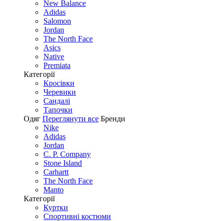
New Balance
Adidas
Salomon
Jordan
The North Face
Asics
Native
Premiata
Категорії
Кросівки
Черевики
Сандалі
Tапочки
Одяг
Переглянути все
Бренди
Nike
Adidas
Jordan
C. P. Company
Stone Island
Carhartt
The North Face
Manto
Категорії
Куртки
Спортивні костюми