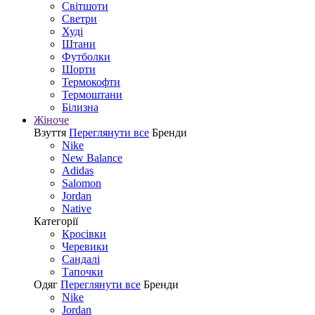
Світшоти
Светри
Худі
Штани
Футболки
Шорти
Термокофти
Термоштани
Білизна
Жіноче
Взуття
Переглянути все
Бренди
Nike
New Balance
Adidas
Salomon
Jordan
Native
Категорії
Кросівки
Черевики
Сандалі
Tапочки
Одяг
Переглянути все
Бренди
Nike
Jordan