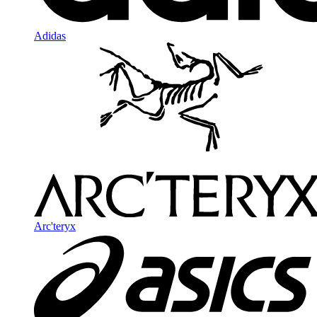
Adidas
Arc'teryx