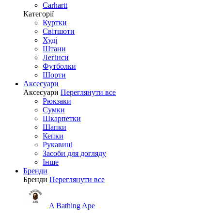
Carhartt
Категорії
Куртки
Світшоти
Худі
Штани
Легінси
Футболки
Шорти
Аксесуари
Аксесуари
Переглянути все
Рюкзаки
Сумки
Шкарпетки
Шапки
Кепки
Рукавиці
Засоби для догляду
Інше
Бренди
Бренди
Переглянути все
A Bathing Ape