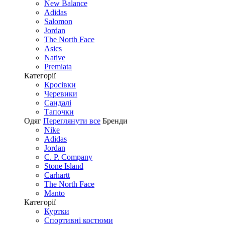
New Balance
Adidas
Salomon
Jordan
The North Face
Asics
Native
Premiata
Категорії
Кросівки
Черевики
Сандалі
Tапочки
Одяг
Переглянути все
Бренди
Nike
Adidas
Jordan
C. P. Company
Stone Island
Carhartt
The North Face
Manto
Категорії
Куртки
Спортивні костюми