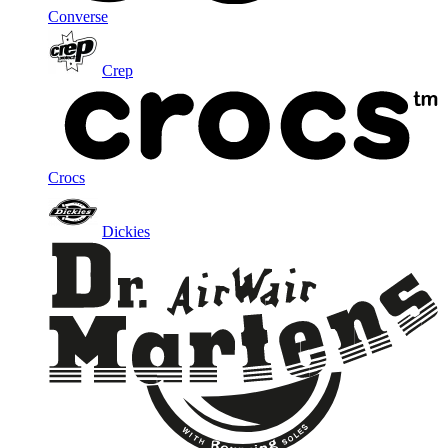
Converse
Crep
Crocs
Dickies