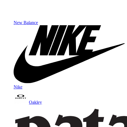
New Balance
Nike
Oakley