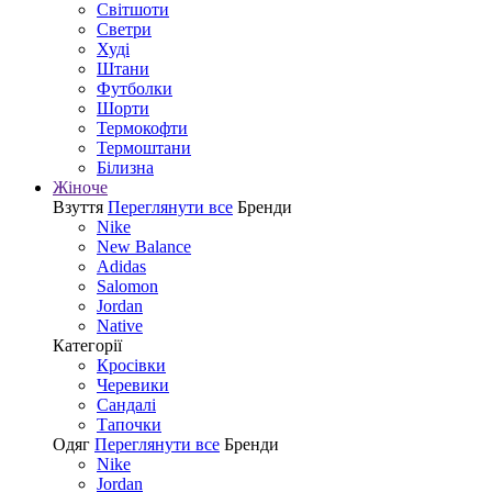
Світшоти
Светри
Худі
Штани
Футболки
Шорти
Термокофти
Термоштани
Білизна
Жіноче
Взуття
Переглянути все
Бренди
Nike
New Balance
Adidas
Salomon
Jordan
Native
Категорії
Кросівки
Черевики
Сандалі
Tапочки
Одяг
Переглянути все
Бренди
Nike
Jordan