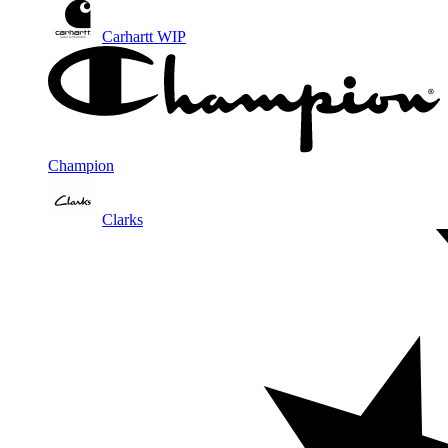
Carhartt WIP
Champion
Clarks