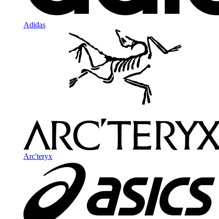
Adidas
Arc'teryx