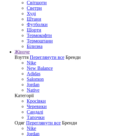
Світшоти
Светри
Худі
Штани
Футболки
Шорти
Термокофти
Термоштани
Білизна
Жіноче
Взуття
Переглянути все
Бренди
Nike
New Balance
Adidas
Salomon
Jordan
Native
Категорії
Кросівки
Черевики
Сандалі
Tапочки
Одяг
Переглянути все
Бренди
Nike
Jordan