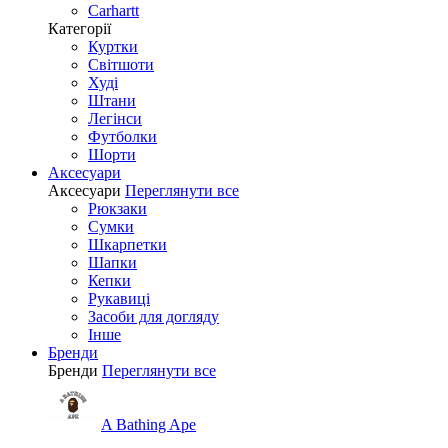
Carhartt
Категорії
Куртки
Світшоти
Худі
Штани
Легінси
Футболки
Шорти
Аксесуари
Аксесуари
Переглянути все
Рюкзаки
Сумки
Шкарпетки
Шапки
Кепки
Рукавиці
Засоби для догляду
Інше
Бренди
Бренди
Переглянути все
A Bathing Ape