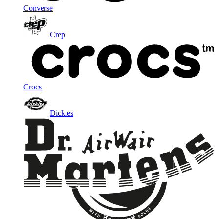
Converse
Crep
Crocs
Dickies