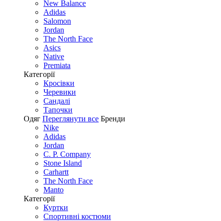
New Balance
Adidas
Salomon
Jordan
The North Face
Asics
Native
Premiata
Категорії
Кросівки
Черевики
Сандалі
Tапочки
Одяг
Переглянути все
Бренди
Nike
Adidas
Jordan
C. P. Company
Stone Island
Carhartt
The North Face
Manto
Категорії
Куртки
Спортивні костюми