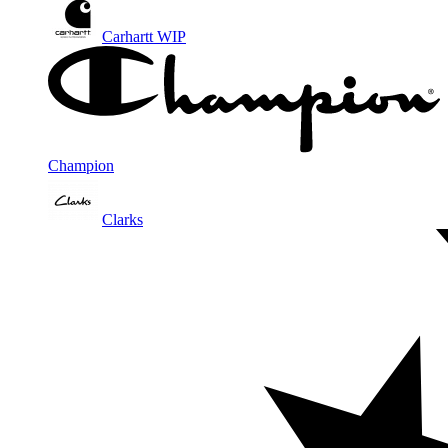
Carhartt WIP
Champion
Clarks