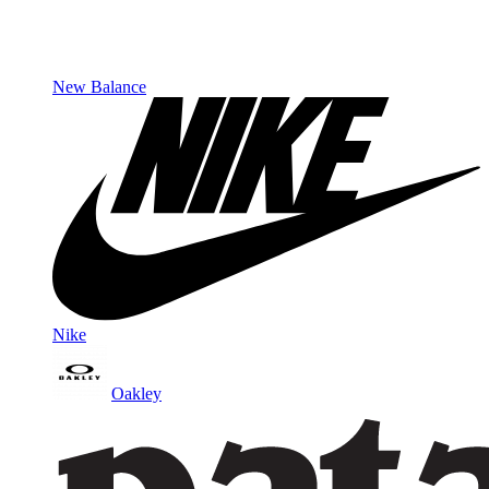
New Balance
Nike
Oakley