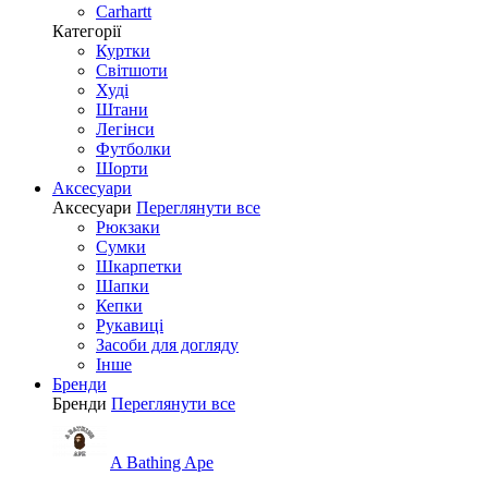
Carhartt
Категорії
Куртки
Світшоти
Худі
Штани
Легінси
Футболки
Шорти
Аксесуари
Аксесуари
Переглянути все
Рюкзаки
Сумки
Шкарпетки
Шапки
Кепки
Рукавиці
Засоби для догляду
Інше
Бренди
Бренди
Переглянути все
A Bathing Ape