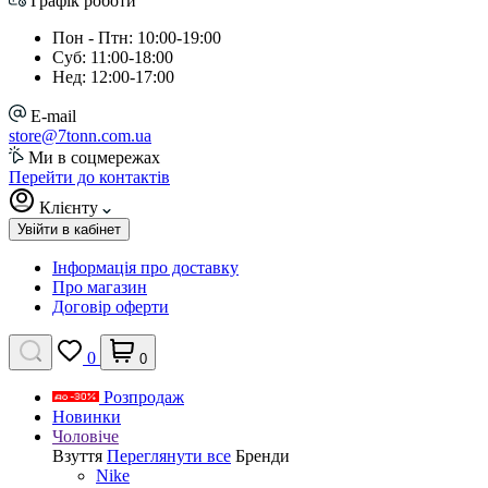
Графік роботи
Пон - Птн: 10:00-19:00
Суб: 11:00-18:00
Нед: 12:00-17:00
E-mail
store@7tonn.com.ua
Ми в соцмережах
Перейти до контактів
Клієнту
Увійти в кабінет
Інформація про доставку
Про магазин
Договір оферти
0
0
Розпродаж
Новинки
Чоловіче
Взуття
Переглянути все
Бренди
Nike