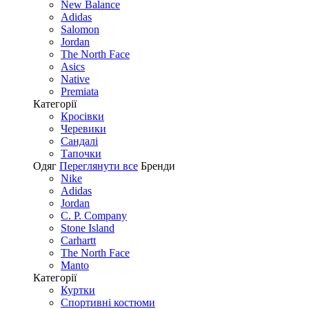
New Balance
Adidas
Salomon
Jordan
The North Face
Asics
Native
Premiata
Категорії
Кросівки
Черевики
Сандалі
Tапочки
Одяг
Переглянути все
Бренди
Nike
Adidas
Jordan
C. P. Company
Stone Island
Carhartt
The North Face
Manto
Категорії
Куртки
Спортивні костюми