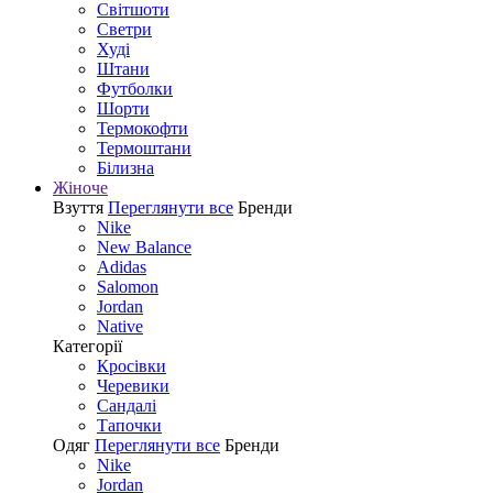
Світшоти
Светри
Худі
Штани
Футболки
Шорти
Термокофти
Термоштани
Білизна
Жіноче
Взуття
Переглянути все
Бренди
Nike
New Balance
Adidas
Salomon
Jordan
Native
Категорії
Кросівки
Черевики
Сандалі
Tапочки
Одяг
Переглянути все
Бренди
Nike
Jordan