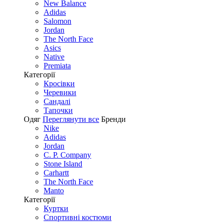
New Balance
Adidas
Salomon
Jordan
The North Face
Asics
Native
Premiata
Категорії
Кросівки
Черевики
Сандалі
Tапочки
Одяг
Переглянути все
Бренди
Nike
Adidas
Jordan
C. P. Company
Stone Island
Carhartt
The North Face
Manto
Категорії
Куртки
Спортивні костюми