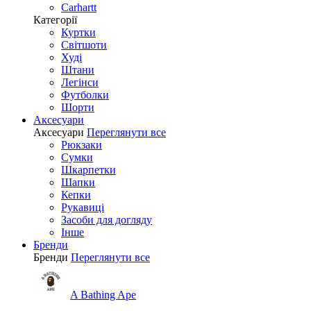
Carhartt
Категорії
Куртки
Світшоти
Худі
Штани
Легінси
Футболки
Шорти
Аксесуари
Аксесуари
Переглянути все
Рюкзаки
Сумки
Шкарпетки
Шапки
Кепки
Рукавиці
Засоби для догляду
Інше
Бренди
Бренди
Переглянути все
A Bathing Ape