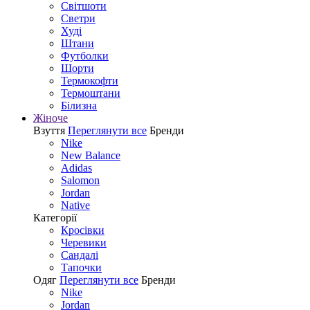
Світшоти
Светри
Худі
Штани
Футболки
Шорти
Термокофти
Термоштани
Білизна
Жіноче
Взуття
Переглянути все
Бренди
Nike
New Balance
Adidas
Salomon
Jordan
Native
Категорії
Кросівки
Черевики
Сандалі
Tапочки
Одяг
Переглянути все
Бренди
Nike
Jordan