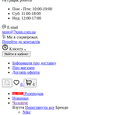
Графік роботи
Пон - Птн: 10:00-19:00
Суб: 11:00-18:00
Нед: 12:00-17:00
E-mail
store@7tonn.com.ua
Ми в соцмережах
Перейти до контактів
Клієнту
Увійти в кабінет
Інформація про доставку
Про магазин
Договір оферти
0
0
Розпродаж
Новинки
Чоловіче
Взуття
Переглянути все
Бренди
Nike