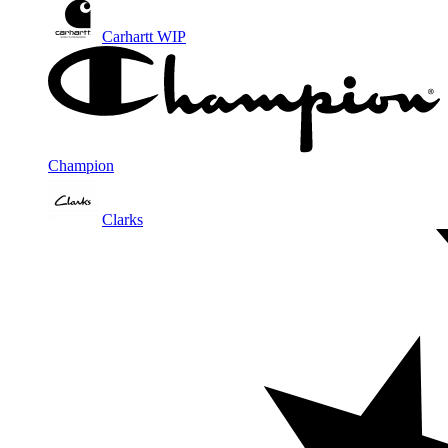
Carhartt WIP
Champion
Clarks