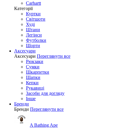
Carhartt
Категорії
Куртки
Світшоти
Худі
Штани
Легінси
Футболки
Шорти
Аксесуари
Аксесуари
Переглянути все
Рюкзаки
Сумки
Шкарпетки
Шапки
Кепки
Рукавиці
Засоби для догляду
Інше
Бренди
Бренди
Переглянути все
A Bathing Ape