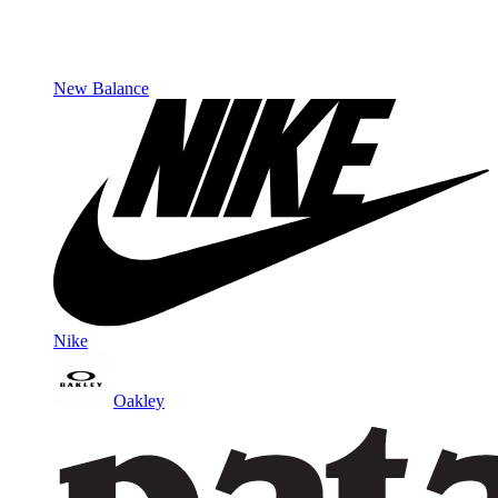
New Balance
Nike
Oakley