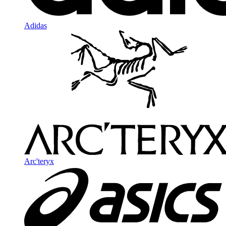
Adidas
Arc'teryx