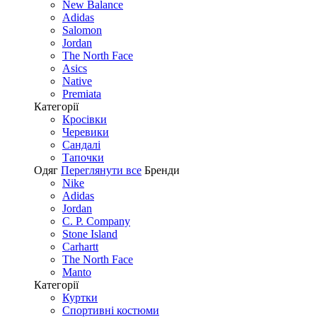
New Balance
Adidas
Salomon
Jordan
The North Face
Asics
Native
Premiata
Категорії
Кросівки
Черевики
Сандалі
Tапочки
Одяг
Переглянути все
Бренди
Nike
Adidas
Jordan
C. P. Company
Stone Island
Carhartt
The North Face
Manto
Категорії
Куртки
Спортивні костюми