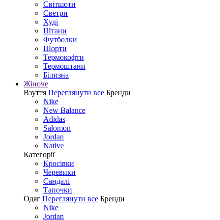
Світшоти
Светри
Худі
Штани
Футболки
Шорти
Термокофти
Термоштани
Білизна
Жіноче
Взуття
Переглянути все
Бренди
Nike
New Balance
Adidas
Salomon
Jordan
Native
Категорії
Кросівки
Черевики
Сандалі
Tапочки
Одяг
Переглянути все
Бренди
Nike
Jordan