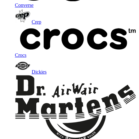
Converse
Crep
Crocs
Dickies