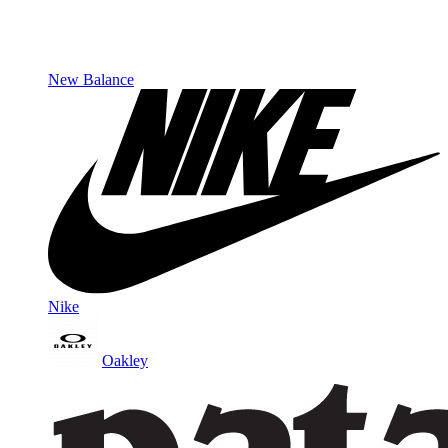
New Balance
Nike
Oakley