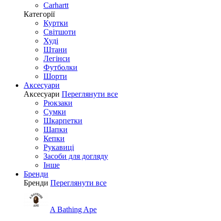
Carhartt
Категорії
Куртки
Світшоти
Худі
Штани
Легінси
Футболки
Шорти
Аксесуари
Аксесуари
Переглянути все
Рюкзаки
Сумки
Шкарпетки
Шапки
Кепки
Рукавиці
Засоби для догляду
Інше
Бренди
Бренди
Переглянути все
A Bathing Ape