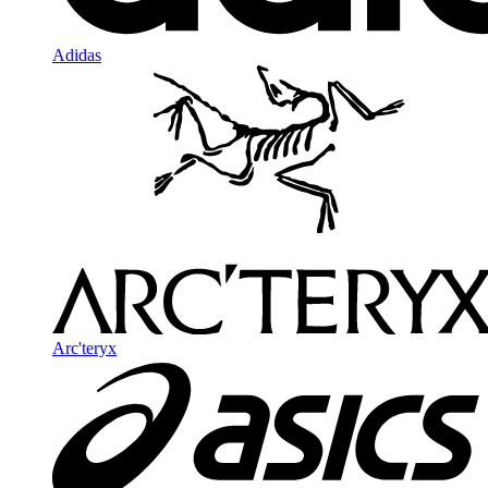
Adidas
Arc'teryx