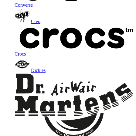
Converse
Crep
Crocs
Dickies