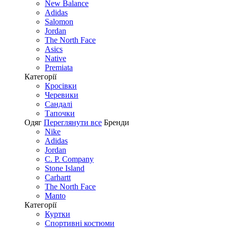
New Balance
Adidas
Salomon
Jordan
The North Face
Asics
Native
Premiata
Категорії
Кросівки
Черевики
Сандалі
Tапочки
Одяг
Переглянути все
Бренди
Nike
Adidas
Jordan
C. P. Company
Stone Island
Carhartt
The North Face
Manto
Категорії
Куртки
Спортивні костюми