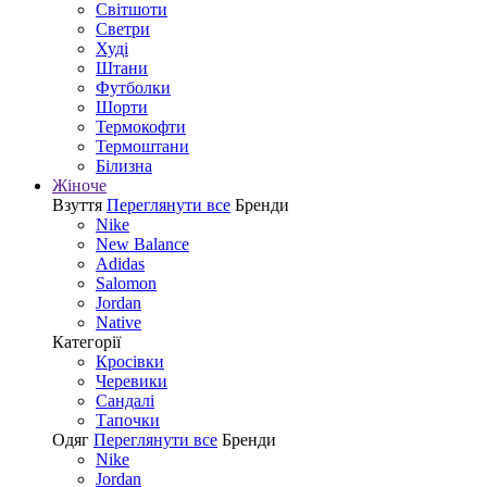
Світшоти
Светри
Худі
Штани
Футболки
Шорти
Термокофти
Термоштани
Білизна
Жіноче
Взуття
Переглянути все
Бренди
Nike
New Balance
Adidas
Salomon
Jordan
Native
Категорії
Кросівки
Черевики
Сандалі
Tапочки
Одяг
Переглянути все
Бренди
Nike
Jordan