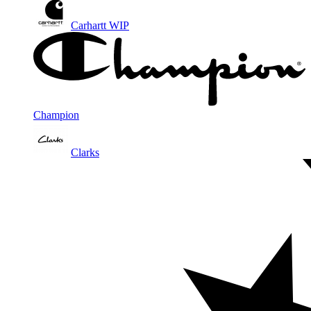
Carhartt WIP
Champion
Clarks