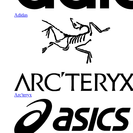
Adidas
Arc'teryx