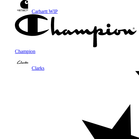
Carhartt WIP
Champion
Clarks