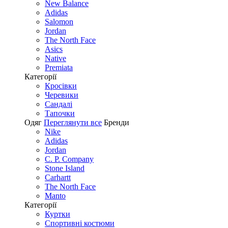
New Balance
Adidas
Salomon
Jordan
The North Face
Asics
Native
Premiata
Категорії
Кросівки
Черевики
Сандалі
Tапочки
Одяг
Переглянути все
Бренди
Nike
Adidas
Jordan
C. P. Company
Stone Island
Carhartt
The North Face
Manto
Категорії
Куртки
Спортивні костюми