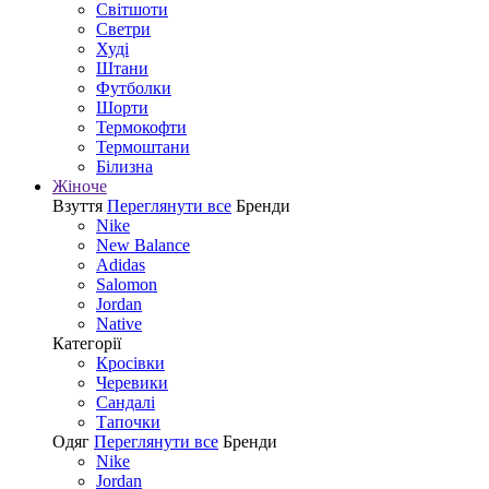
Світшоти
Светри
Худі
Штани
Футболки
Шорти
Термокофти
Термоштани
Білизна
Жіноче
Взуття
Переглянути все
Бренди
Nike
New Balance
Adidas
Salomon
Jordan
Native
Категорії
Кросівки
Черевики
Сандалі
Tапочки
Одяг
Переглянути все
Бренди
Nike
Jordan