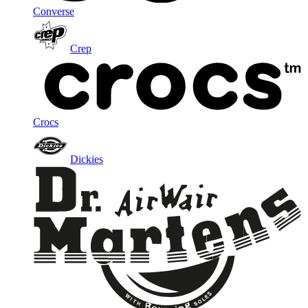
Converse
Crep
Crocs
Dickies