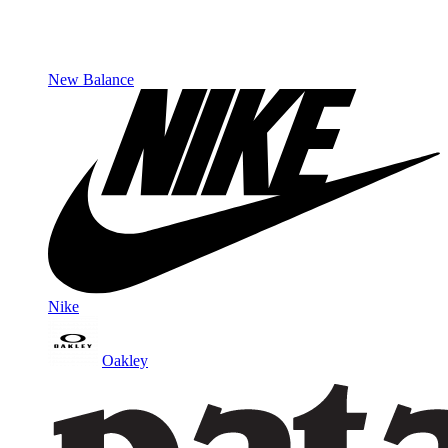
New Balance
Nike
Oakley