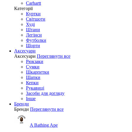
Carhartt
Категорії
Куртки
Світшоти
Худі
Штани
Легінси
Футболки
Шорти
Аксесуари
Аксесуари
Переглянути все
Рюкзаки
Сумки
Шкарпетки
Шапки
Кепки
Рукавиці
Засоби для догляду
Інше
Бренди
Бренди
Переглянути все
A Bathing Ape