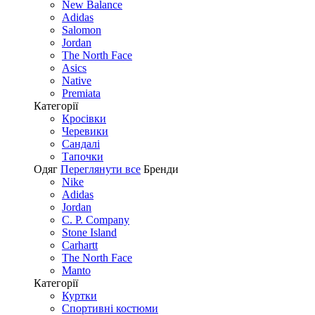
New Balance
Adidas
Salomon
Jordan
The North Face
Asics
Native
Premiata
Категорії
Кросівки
Черевики
Сандалі
Tапочки
Одяг
Переглянути все
Бренди
Nike
Adidas
Jordan
C. P. Company
Stone Island
Carhartt
The North Face
Manto
Категорії
Куртки
Спортивні костюми