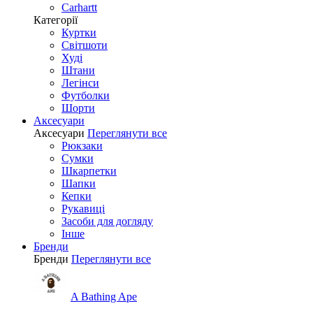
Carhartt
Категорії
Куртки
Світшоти
Худі
Штани
Легінси
Футболки
Шорти
Аксесуари
Аксесуари
Переглянути все
Рюкзаки
Сумки
Шкарпетки
Шапки
Кепки
Рукавиці
Засоби для догляду
Інше
Бренди
Бренди
Переглянути все
A Bathing Ape