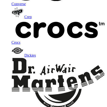
Converse
Crep
Crocs
Dickies