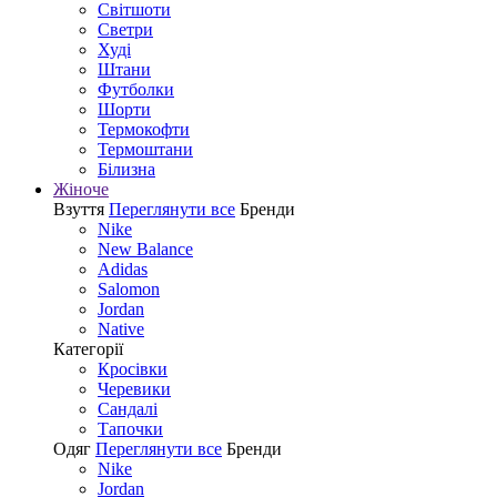
Світшоти
Светри
Худі
Штани
Футболки
Шорти
Термокофти
Термоштани
Білизна
Жіноче
Взуття
Переглянути все
Бренди
Nike
New Balance
Adidas
Salomon
Jordan
Native
Категорії
Кросівки
Черевики
Сандалі
Tапочки
Одяг
Переглянути все
Бренди
Nike
Jordan