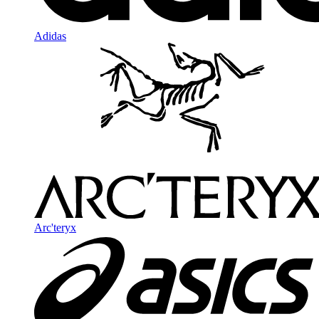
Adidas
Arc'teryx