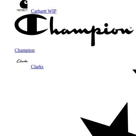
Carhartt WIP
Champion
Clarks