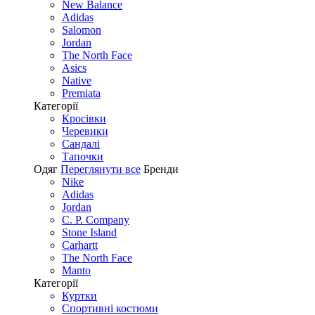
New Balance
Adidas
Salomon
Jordan
The North Face
Asics
Native
Premiata
Категорії
Кросівки
Черевики
Сандалі
Tапочки
Одяг
Переглянути все
Бренди
Nike
Adidas
Jordan
C. P. Company
Stone Island
Carhartt
The North Face
Manto
Категорії
Куртки
Спортивні костюми