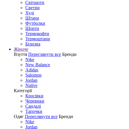
Світшоти
Светри
Худі
Штани
Футболки
Шорти
Термокофти
Термоштани
Білизна
Жіноче
Взуття
Переглянути все
Бренди
Nike
New Balance
Adidas
Salomon
Jordan
Native
Категорії
Кросівки
Черевики
Сандалі
Tапочки
Одяг
Переглянути все
Бренди
Nike
Jordan