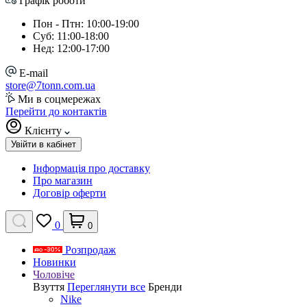
Графік роботи
Пон - Птн: 10:00-19:00
Суб: 11:00-18:00
Нед: 12:00-17:00
E-mail
store@7tonn.com.ua
Ми в соцмережах
Перейти до контактів
Клієнту
Увійти в кабінет
Інформація про доставку
Про магазин
Договір оферти
0
0
Розпродаж
Новинки
Чоловіче
Взуття
Переглянути все
Бренди
Nike