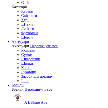
Carhartt
Категорії
Куртки
Світшоти
Худі
Штани
Легінси
Футболки
Шорти
Аксесуари
Аксесуари
Переглянути все
Рюкзаки
Сумки
Шкарпетки
Шапки
Кепки
Рукавиці
Засоби для догляду
Інше
Бренди
Бренди
Переглянути все
A Bathing Ape