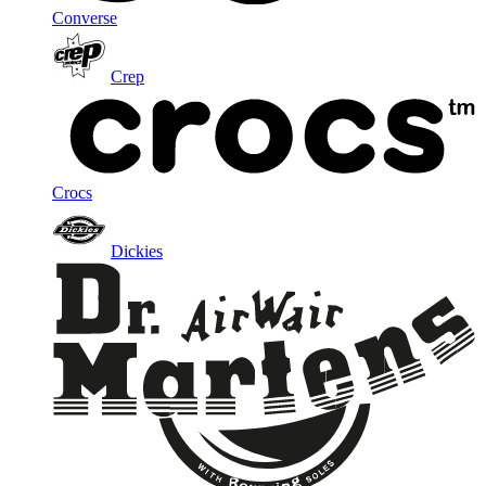
Converse
Crep
Crocs
Dickies