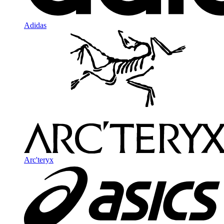
Adidas
Arc'teryx