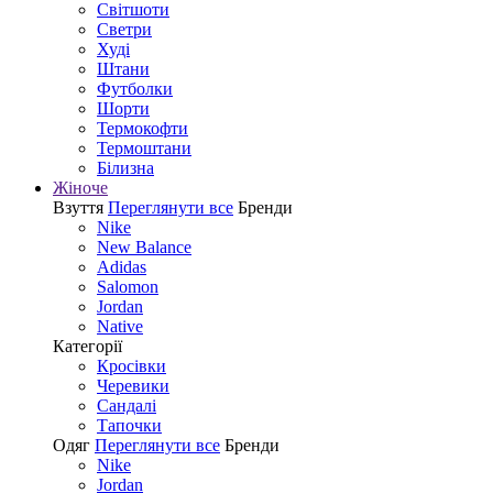
Світшоти
Светри
Худі
Штани
Футболки
Шорти
Термокофти
Термоштани
Білизна
Жіноче
Взуття
Переглянути все
Бренди
Nike
New Balance
Adidas
Salomon
Jordan
Native
Категорії
Кросівки
Черевики
Сандалі
Tапочки
Одяг
Переглянути все
Бренди
Nike
Jordan