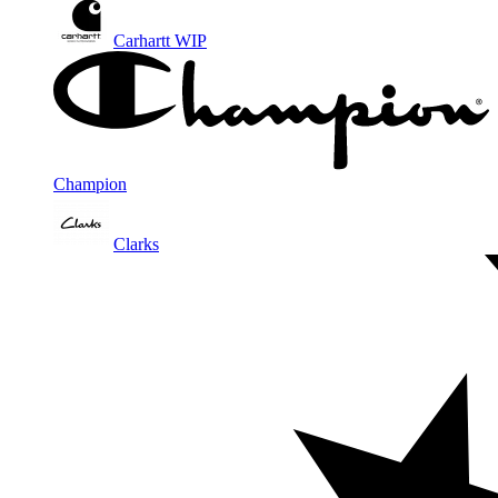
Carhartt WIP
Champion
Clarks