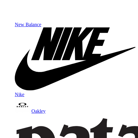
New Balance
Nike
Oakley