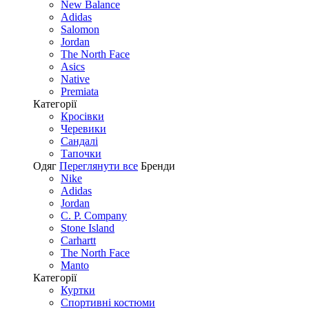
New Balance
Adidas
Salomon
Jordan
The North Face
Asics
Native
Premiata
Категорії
Кросівки
Черевики
Сандалі
Tапочки
Одяг
Переглянути все
Бренди
Nike
Adidas
Jordan
C. P. Company
Stone Island
Carhartt
The North Face
Manto
Категорії
Куртки
Спортивні костюми