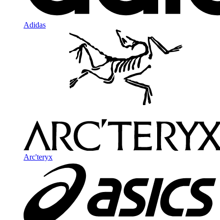
Adidas
Arc'teryx