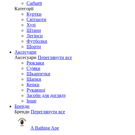
Carhartt
Категорії
Куртки
Світшоти
Худі
Штани
Легінси
Футболки
Шорти
Аксесуари
Аксесуари
Переглянути все
Рюкзаки
Сумки
Шкарпетки
Шапки
Кепки
Рукавиці
Засоби для догляду
Інше
Бренди
Бренди
Переглянути все
A Bathing Ape