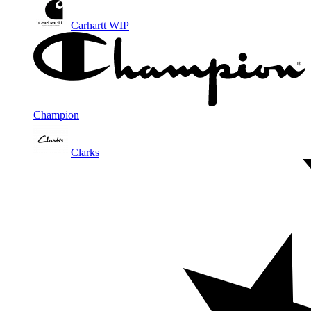
Carhartt WIP
Champion
Clarks