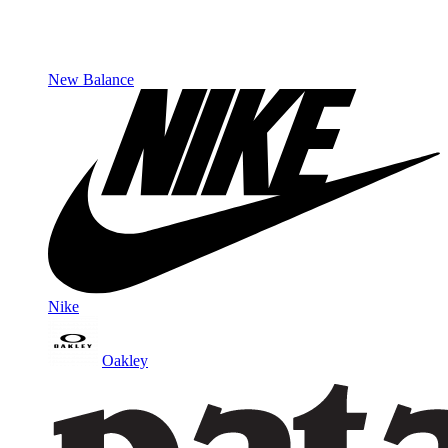
New Balance
Nike
Oakley