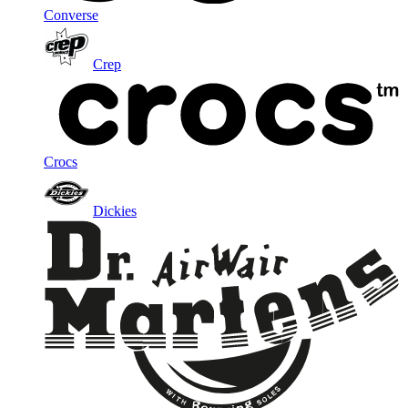
Converse
Crep
Crocs
Dickies