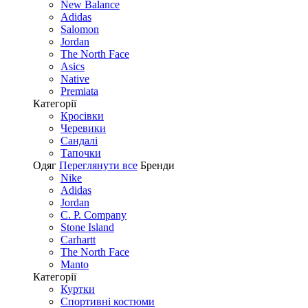
New Balance
Adidas
Salomon
Jordan
The North Face
Asics
Native
Premiata
Категорії
Кросівки
Черевики
Сандалі
Tапочки
Одяг
Переглянути все
Бренди
Nike
Adidas
Jordan
C. P. Company
Stone Island
Carhartt
The North Face
Manto
Категорії
Куртки
Спортивні костюми