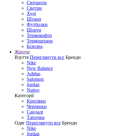
Світшоти
Светри
Худі
Штани
Футболки
Шорти
Термокофти
Термоштани
Білизна
Жіноче
Взуття
Переглянути все
Бренди
Nike
New Balance
Adidas
Salomon
Jordan
Native
Категорії
Кросівки
Черевики
Сандалі
Tапочки
Одяг
Переглянути все
Бренди
Nike
Jordan